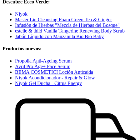
Descubre Ecco Verde:
Niyok
Master Lin Cleansing Foam Green Tea & Ginger
Infusión de Hierbas "Mezcla de Hierbas del Bosque"
estelle & thild Vanilla Tangerine Renewing Body Scrub
Jabón Líquido con Manzanilla Bio Bio Baby
Productos nuevos:
Propolia Anti-Ageing Serum
Avril Pro Âge+ Face Serum
BEMA COSMETICI Loción Anticaída
Niyok Acondicionador - Repair & Glow
Niyok Gel Ducha - Citrus Energy