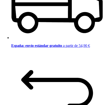
España: envío estándar gratuito
a partir de 54,90 €