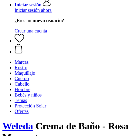
Iniciar sesión
Iniciar sesión ahora
¿Eres un
nuevo usuario?
Crear una cuenta
Marcas
Rostro
Maquillaje
Cuerpo
Cabello
Hombre
Bebés y niños
Temas
Protección Solar
Ofertas
Weleda
Crema de Baño - Rosa