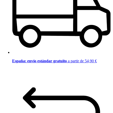
España: envío estándar gratuito
a partir de 54,90 €