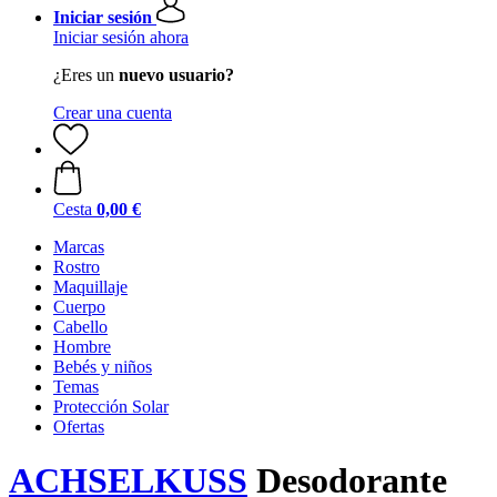
Iniciar sesión
Iniciar sesión ahora
¿Eres un
nuevo usuario?
Crear una cuenta
Cesta
0,00 €
Marcas
Rostro
Maquillaje
Cuerpo
Cabello
Hombre
Bebés y niños
Temas
Protección Solar
Ofertas
ACHSELKUSS
Desodorante