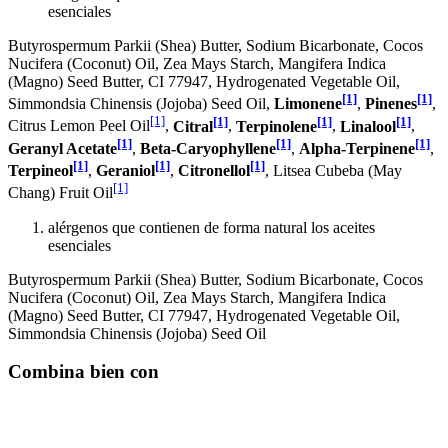
esenciales
Butyrospermum Parkii (Shea) Butter, Sodium Bicarbonate, Cocos
Nucifera (Coconut) Oil, Zea Mays Starch, Mangifera Indica
(Magno) Seed Butter, CI 77947, Hydrogenated Vegetable Oil,
[1]
[1]
Simmondsia Chinensis (Jojoba) Seed Oil,
Limonene
,
Pinenes
,
[1]
[1]
[1]
[1]
Citrus Lemon Peel Oil
,
Citral
,
Terpinolene
,
Linalool
,
[1]
[1]
[1]
Geranyl Acetate
,
Beta-Caryophyllene
,
Alpha-Terpinene
,
[1]
[1]
[1]
Terpineol
,
Geraniol
,
Citronellol
, Litsea Cubeba (May
[1]
Chang) Fruit Oil
alérgenos que contienen de forma natural los aceites
esenciales
Butyrospermum Parkii (Shea) Butter, Sodium Bicarbonate, Cocos
Nucifera (Coconut) Oil, Zea Mays Starch, Mangifera Indica
(Magno) Seed Butter, CI 77947, Hydrogenated Vegetable Oil,
Simmondsia Chinensis (Jojoba) Seed Oil
Combina bien con