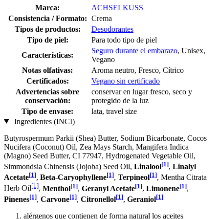
Marca:
ACHSELKUSS
Consistencia / Formato:
Crema
Tipos de productos:
Desodorantes
Tipo de piel:
Para todo tipo de piel
Seguro durante el embarazo
, Unisex,
Características:
Vegano
Notas olfativas:
Aroma neutro, Fresco, Cítrico
Certificados:
Vegano sin certificado
Advertencias sobre
conservar en lugar fresco, seco y
conservación:
protegido de la luz
Tipo de envase:
lata, travel size
Ingredientes (INCI)
Butyrospermum Parkii (Shea) Butter, Sodium Bicarbonate, Cocos
Nucifera (Coconut) Oil, Zea Mays Starch, Mangifera Indica
(Magno) Seed Butter, CI 77947, Hydrogenated Vegetable Oil,
[1]
Simmondsia Chinensis (Jojoba) Seed Oil,
Linalool
,
Linalyl
[1]
[1]
[1]
Acetate
,
Beta-Caryophyllene
,
Terpineol
, Mentha Citrata
[1]
[1]
[1]
[1]
Herb Oil
,
Menthol
,
Geranyl Acetate
,
Limonene
,
[1]
[1]
[1]
[1]
Pinenes
,
Carvone
,
Citronellol
,
Geraniol
alérgenos que contienen de forma natural los aceites