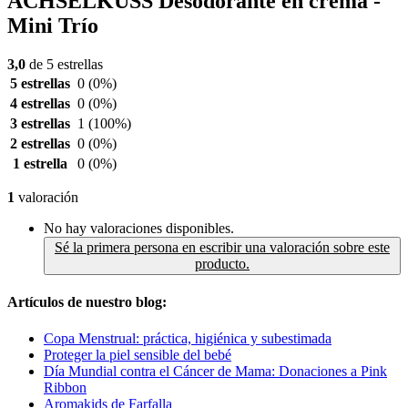
ACHSELKUSS Desodorante en crema -
Mini Trío
3,0
de 5 estrellas
5 estrellas
0
(0%)
4 estrellas
0
(0%)
3 estrellas
1
(100%)
2 estrellas
0
(0%)
1 estrella
0
(0%)
1
valoración
No hay valoraciones disponibles.
Sé la primera persona en escribir una valoración sobre este
producto.
Artículos de nuestro blog:
Copa Menstrual: práctica, higiénica y subestimada
Proteger la piel sensible del bebé
Día Mundial contra el Cáncer de Mama: Donaciones a Pink
Ribbon
Aromakids de Farfalla