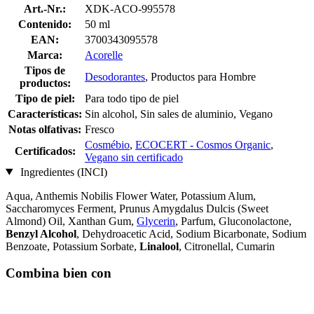
Art.-Nr.:
XDK-ACO-995578
Contenido:
50 ml
EAN:
3700343095578
Marca:
Acorelle
Tipos de
Desodorantes
, Productos para Hombre
productos:
Tipo de piel:
Para todo tipo de piel
Características:
Sin alcohol, Sin sales de aluminio, Vegano
Notas olfativas:
Fresco
Cosmébio
,
ECOCERT - Cosmos Organic
,
Certificados:
Vegano sin certificado
Ingredientes (INCI)
Aqua, Anthemis Nobilis Flower Water, Potassium Alum,
Saccharomyces Ferment, Prunus Amygdalus Dulcis (Sweet
Almond) Oil, Xanthan Gum,
Glycerin
, Parfum, Gluconolactone,
Benzyl Alcohol
, Dehydroacetic Acid, Sodium Bicarbonate, Sodium
Benzoate, Potassium Sorbate,
Linalool
, Citronellal, Cumarin
Combina bien con