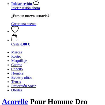
Iniciar sesión
Iniciar sesión ahora
¿Eres un
nuevo usuario?
Crear una cuenta
Cesta
0,00 €
Marcas
Rostro
Maquillaje
Cuerpo
Cabello
Hombre
Bebés y niños
Temas
Protección Solar
Ofertas
Acorelle
Pour Homme Deo