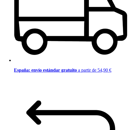
España: envío estándar gratuito
a partir de 54,90 €