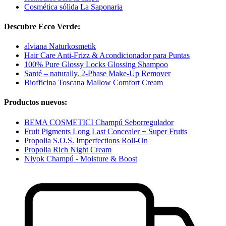
Cosmética sólida La Saponaria
Descubre Ecco Verde:
alviana Naturkosmetik
Hair Care Anti-Frizz & Acondicionador para Puntas
100% Pure Glossy Locks Glossing Shampoo
Santé – naturally. 2-Phase Make-Up Remover
Biofficina Toscana Mallow Comfort Cream
Productos nuevos:
BEMA COSMETICI Champú Seborregulador
Fruit Pigments Long Last Concealer + Super Fruits
Propolia S.O.S. Imperfections Roll-On
Propolia Rich Night Cream
Niyok Champú - Moisture & Boost