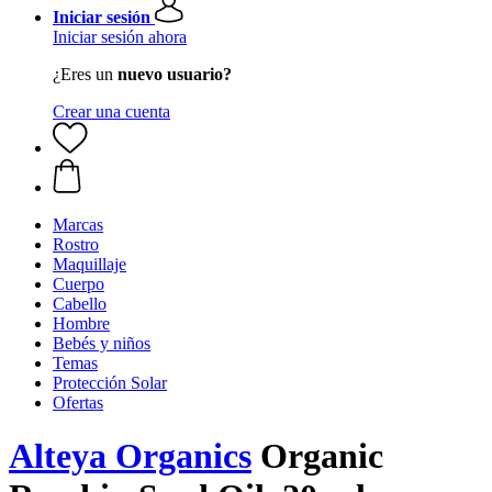
Iniciar sesión
Iniciar sesión ahora
¿Eres un
nuevo usuario?
Crear una cuenta
Marcas
Rostro
Maquillaje
Cuerpo
Cabello
Hombre
Bebés y niños
Temas
Protección Solar
Ofertas
Alteya Organics
Organic