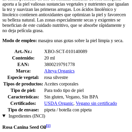
aporta a la piel valiosas sustancias vegetales y nutrientes que igualan
la tez y suavizan las primeras arrugas. Los ácidos linolénico y
linoleico contienen antioxidantes que optimizan la piel y favorecen
su belleza natural. Las zonas especialmente secas y exigentes se
benefician de este cuidado nutritivo, que se absorbe rápidamente y
no deja película grasa.
Modo de empleo:
masajea unas gotas sobre la piel limpia y seca.
Art.-Nr.:
XBO-SCT-010140089
Contenido:
20 ml
EAN:
3800219791778
Marca:
Alteya Organics
Especie vegetal:
rosa silvestre
Tipos de productos:
Aceites corporales
Tipo de piel:
Para todo tipo de piel
Características:
Sin gluten, Vegano, Sin BPA
Certificados:
USDA Organic
,
Vegano sin certificado
Tipo de envase:
pipeta / botella con pipeta
Ingredientes (INCI)
[1]
Rosa Canina Seed Oil