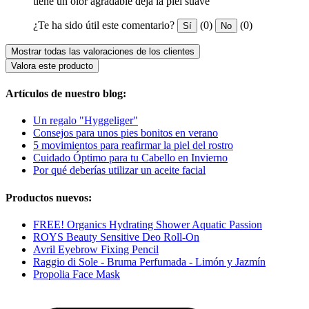
tiene un olor agradable deja la piel suave
¿Te ha sido útil este comentario?
(0)
(0)
Sí
No
Mostrar todas las valoraciones de los clientes
Valora este producto
Artículos de nuestro blog:
Un regalo "Hyggeliger"
Consejos para unos pies bonitos en verano
5 movimientos para reafirmar la piel del rostro
Cuidado Óptimo para tu Cabello en Invierno
Por qué deberías utilizar un aceite facial
Productos nuevos:
FREE! Organics Hydrating Shower Aquatic Passion
ROYS Beauty Sensitive Deo Roll-On
Avril Eyebrow Fixing Pencil
Raggio di Sole - Bruma Perfumada - Limón y Jazmín
Propolia Face Mask