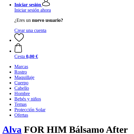
Iniciar sesión
Iniciar sesión ahora
¿Eres un
nuevo usuario?
Crear una cuenta
Cesta
0,00 €
Marcas
Rostro
Maquillaje
Cuerpo
Cabello
Hombre
Bebés y niños
Temas
Protección Solar
Ofertas
Alva
FOR HIM Bálsamo After