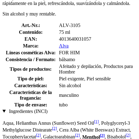
rápidamente en la piel, refrescándola, suavizándola y calmándola.
Sin alcohol y muy rentable.
Art.-Nr.:
ALV-3105
Contenido:
75 ml
EAN:
4013640031057
Marca:
Alva
Líneas cosméticas Alva:
FOR HIM
Consistencia / Formato:
bálsamo
Afeitado y depilación, Productos para
Tipos de productos:
Hombre
Tipo de piel:
Piel exigente, Piel sensible
Características:
Sin alcohol
Características de la
masculino
fragancia:
Tipo de envase:
tubo
Ingredientes (INCI)
[1]
Aqua, Helianthus Annus (Sunflower) Seed Oil
, Polyglyceryl-3
[2]
Methylglucose Distearate
, Cera Alba (White Beeswax) Extract,
[2]
[2]
[2]
[2]
Tocopherylacetat
, Galactoarabinan
,
Menthol
, Bisabolol
,