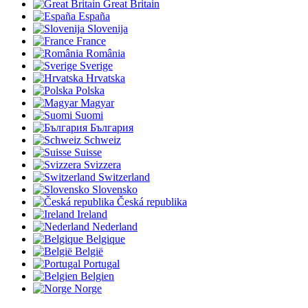
Great Britain
España
Slovenija
France
România
Sverige
Hrvatska
Polska
Magyar
Suomi
България
Schweiz
Suisse
Svizzera
Switzerland
Slovensko
Česká republika
Ireland
Nederland
Belgique
België
Portugal
Belgien
Norge