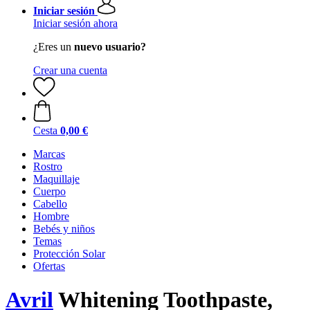
Iniciar sesión
Iniciar sesión ahora
¿Eres un
nuevo usuario?
Crear una cuenta
Cesta
0,00 €
Marcas
Rostro
Maquillaje
Cuerpo
Cabello
Hombre
Bebés y niños
Temas
Protección Solar
Ofertas
Avril
Whitening Toothpaste,