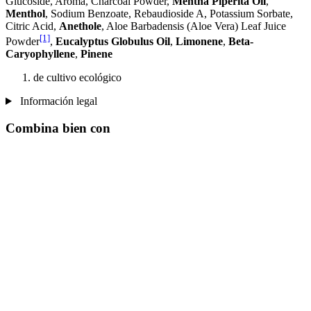
Glucoside, Aroma, Charcoal Powder,
Mentha Piperita Oil
,
Menthol
, Sodium Benzoate, Rebaudioside A, Potassium Sorbate,
Citric Acid,
Anethole
, Aloe Barbadensis (Aloe Vera) Leaf Juice
[1]
Powder
,
Eucalyptus Globulus Oil
,
Limonene
,
Beta-
Caryophyllene
,
Pinene
de cultivo ecológico
Información legal
Combina bien con