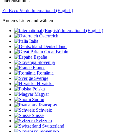
übereinstimmt.
Zu Ecco Verde International (English)
Anderes Lieferland wählen
International (English)
Österreich
Italia
Deutschland
Great Britain
España
Slovenija
France
România
Sverige
Hrvatska
Polska
Magyar
Suomi
България
Schweiz
Suisse
Svizzera
Switzerland
Slovensko