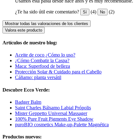
Usamos esta pasta desde hace años y es muy recomendable.
¿Te ha sido útil este comentario?
(4)
(2)
Sí
No
Mostrar todas las valoraciones de los clientes
Valora este producto
Artículos de nuestro blog:
Aceite de coco ¿Cómo lo uso?
¿Cómo Combatir la Caspa?
Maca: Superfood de belleza
Protección Solar & Cuidado para el Cabello
Cáñamo: planta versátil
Descubre Ecco Verde:
Badger Balm
Saint Charles Bálsamo Labial Própolis
Mister Geppetto Universal Massager
100% Pure Fruit Pigments Eye Shadow
puroBIO cosmetics Make-up-Palette Magnética
Productos nuevos: