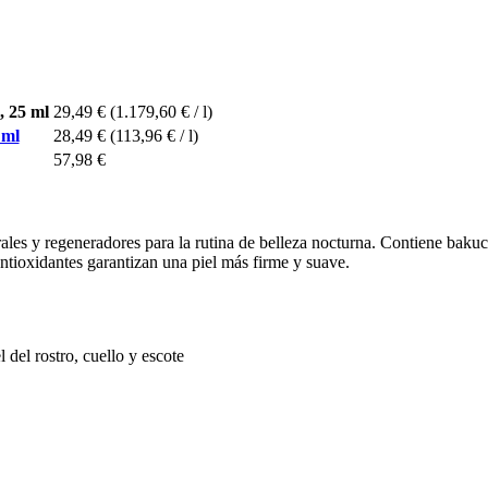
, 25 ml
29,49 €
(1.179,60 € / l)
 ml
28,49 €
(113,96 € / l)
57,98 €
es y regeneradores para la rutina de belleza nocturna. Contiene bakuchi
antioxidantes garantizan una piel más firme y suave.
 del rostro, cuello y escote