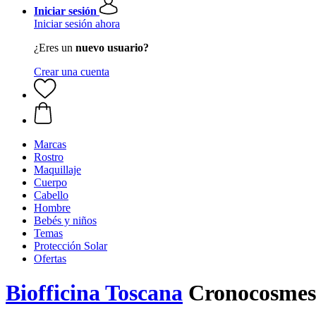
Iniciar sesión
Iniciar sesión ahora
¿Eres un
nuevo usuario?
Crear una cuenta
Marcas
Rostro
Maquillaje
Cuerpo
Cabello
Hombre
Bebés y niños
Temas
Protección Solar
Ofertas
Biofficina Toscana
Cronocosmesi