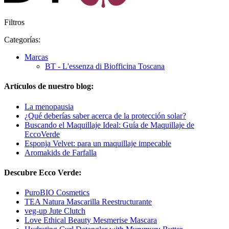
Filtros
Categorías:
Marcas
BT - L'essenza di Biofficina Toscana
Artículos de nuestro blog:
La menopausia
¿Qué deberías saber acerca de la protección solar?
Buscando el Maquillaje Ideal: Guía de Maquillaje de
EccoVerde
Esponja Velvet: para un maquillaje impecable
Aromakids de Farfalla
Descubre Ecco Verde:
PuroBIO Cosmetics
TEA Natura Mascarilla Reestructurante
veg-up Jute Clutch
Love Ethical Beauty Mesmerise Mascara