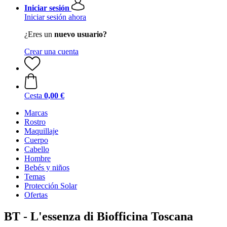
Iniciar sesión
Iniciar sesión ahora
¿Eres un
nuevo usuario?
Crear una cuenta
Cesta
0,00 €
Marcas
Rostro
Maquillaje
Cuerpo
Cabello
Hombre
Bebés y niños
Temas
Protección Solar
Ofertas
BT - L'essenza di Biofficina Toscana