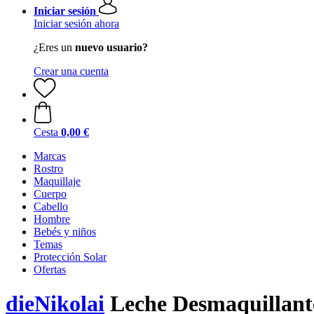
Iniciar sesión
Iniciar sesión ahora
¿Eres un
nuevo usuario?
Crear una cuenta
Cesta
0,00 €
Marcas
Rostro
Maquillaje
Cuerpo
Cabello
Hombre
Bebés y niños
Temas
Protección Solar
Ofertas
dieNikolai
Leche Desmaquillant