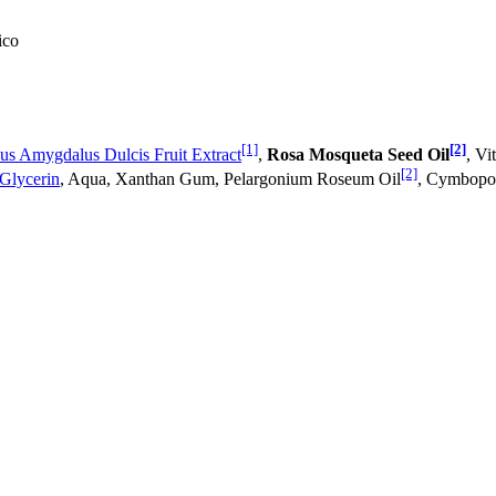
ico
[1]
[2]
us Amygdalus Dulcis Fruit Extract
,
Rosa Mosqueta Seed Oil
, Vi
[2]
Glycerin
, Aqua, Xanthan Gum, Pelargonium Roseum Oil
, Cymbopo