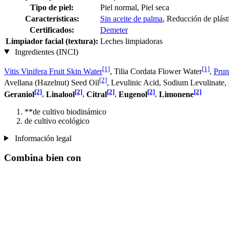
Tipo de piel:
Piel normal, Piel seca
Características:
Sin aceite de palma
, Reducción de plást
Certificados:
Demeter
Limpiador facial (textura):
Leches limpiadoras
Ingredientes (INCI)
[1]
[1]
Vitis Vinifera Fruit Skin Water
, Tilia Cordata Flower Water
,
Prun
[2]
Avellana (Hazelnut) Seed Oil
, Levulinic Acid, Sodium Levulinate,
[2]
[2]
[2]
[2]
[2]
Geraniol
,
Linalool
,
Citral
,
Eugenol
,
Limonene
**de cultivo biodinámico
de cultivo ecológico
Información legal
Combina bien con