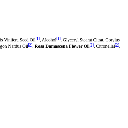
[1]
[1]
tis Vinifera Seed Oil
, Alcohol
, Glyceryl Stearat Citrat, Corylus
[2]
[2]
[2]
gon Nardus Oil
,
Rosa Damascena Flower Oil
, Citronellal
,