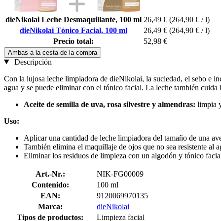
dieNikolai Leche Desmaquillante, 100 ml
26,49 €
(264,90 € / l)
dieNikolai Tónico Facial, 100 ml
26,49 €
(264,90 € / l)
Precio total:
52,98 €
Ambas a la cesta de la compra
Descripción
Con la lujosa leche limpiadora de dieNikolai, la suciedad, el sebo e i
agua y se puede eliminar con el tónico facial. La leche también cuida l
Aceite de semilla de uva, rosa silvestre y almendras:
limpia 
Uso:
Aplicar una cantidad de leche limpiadora del tamaño de una avel
También elimina el maquillaje de ojos que no sea resistente al a
Eliminar los residuos de limpieza con un algodón y tónico facia
Art.-Nr.:
NIK-FG00009
Contenido:
100 ml
EAN:
9120069970135
Marca:
dieNikolai
Tipos de productos:
Limpieza facial