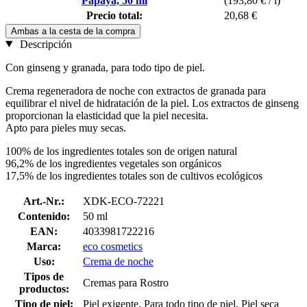
Papaya, 50 ml
(193,80 € / l)
Precio total:
20,68 €
Ambas a la cesta de la compra
Descripción
Con ginseng y granada, para todo tipo de piel.
Crema regeneradora de noche con extractos de granada para
equilibrar el nivel de hidratación de la piel. Los extractos de ginseng
proporcionan la elasticidad que la piel necesita.
Apto para pieles muy secas.
100% de los ingredientes totales son de origen natural
96,2% de los ingredientes vegetales son orgánicos
17,5% de los ingredientes totales son de cultivos ecológicos
Art.-Nr.:
XDK-ECO-72221
Contenido:
50 ml
EAN:
4033981722216
Marca:
eco cosmetics
Uso:
Crema de noche
Tipos de
Cremas para Rostro
productos:
Tipo de piel:
Piel exigente, Para todo tipo de piel, Piel seca