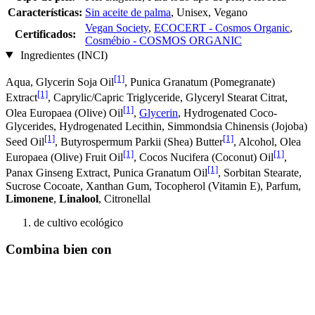
Características:
Sin aceite de palma
, Unisex, Vegano
Vegan Society
,
ECOCERT - Cosmos Organic
,
Certificados:
Cosmébio - COSMOS ORGANIC
Ingredientes (INCI)
[1]
Aqua, Glycerin Soja Oil
, Punica Granatum (Pomegranate)
[1]
Extract
, Caprylic/Capric Triglyceride, Glyceryl Stearat Citrat,
[1]
Olea Europaea (Olive) Oil
,
Glycerin
, Hydrogenated Coco-
Glycerides, Hydrogenated Lecithin, Simmondsia Chinensis (Jojoba)
[1]
[1]
Seed Oil
, Butyrospermum Parkii (Shea) Butter
, Alcohol, Olea
[1]
[1]
Europaea (Olive) Fruit Oil
, Cocos Nucifera (Coconut) Oil
,
[1]
Panax Ginseng Extract, Punica Granatum Oil
, Sorbitan Stearate,
Sucrose Cocoate, Xanthan Gum, Tocopherol (Vitamin E), Parfum,
Limonene
,
Linalool
, Citronellal
de cultivo ecológico
Combina bien con