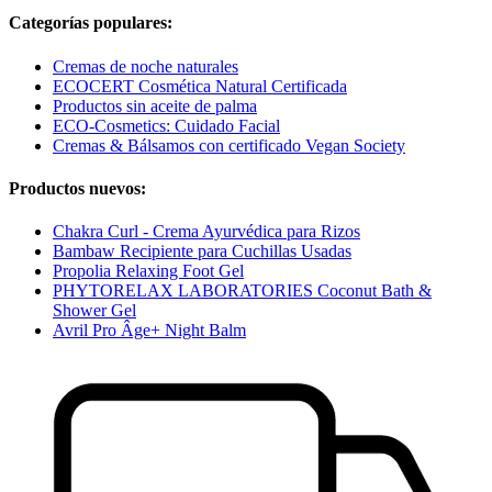
Categorías populares:
Cremas de noche naturales
ECOCERT Cosmética Natural Certificada
Productos sin aceite de palma
ECO-Cosmetics: Cuidado Facial
Cremas & Bálsamos con certificado Vegan Society
Productos nuevos:
Chakra Curl - Crema Ayurvédica para Rizos
Bambaw Recipiente para Cuchillas Usadas
Propolia Relaxing Foot Gel
PHYTORELAX LABORATORIES Coconut Bath &
Shower Gel
Avril Pro Âge+ Night Balm