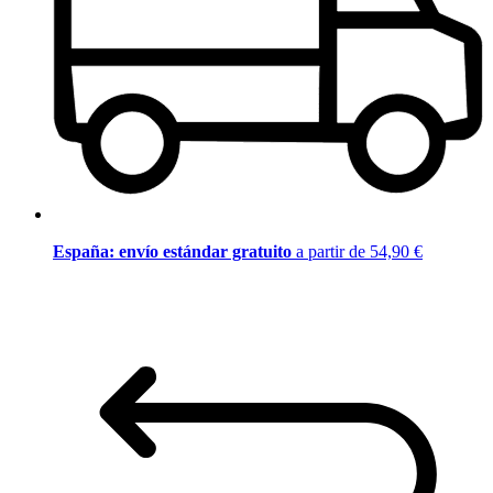
España: envío estándar gratuito
a partir de 54,90 €