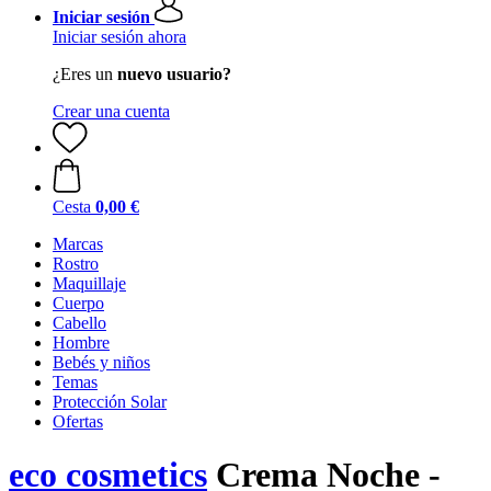
Iniciar sesión
Iniciar sesión ahora
¿Eres un
nuevo usuario?
Crear una cuenta
Cesta
0,00 €
Marcas
Rostro
Maquillaje
Cuerpo
Cabello
Hombre
Bebés y niños
Temas
Protección Solar
Ofertas
eco cosmetics
Crema Noche -