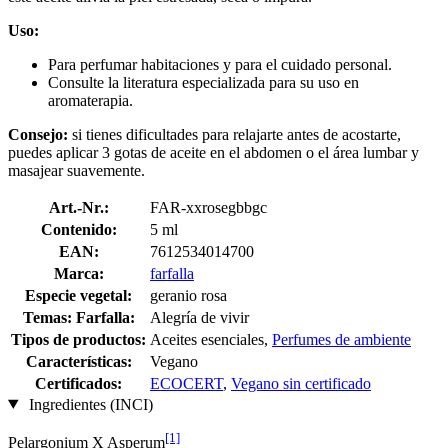
Uso:
Para perfumar habitaciones y para el cuidado personal.
Consulte la literatura especializada para su uso en
aromaterapia.
Consejo:
si tienes dificultades para relajarte antes de acostarte,
puedes aplicar 3 gotas de aceite en el abdomen o el área lumbar y
masajear suavemente.
Art.-Nr.:
FAR-xxrosegbbgc
Contenido:
5 ml
EAN:
7612534014700
Marca:
farfalla
Especie vegetal:
geranio rosa
Temas: Farfalla:
Alegría de vivir
Tipos de productos:
Aceites esenciales,
Perfumes de ambiente
Características:
Vegano
Certificados:
ECOCERT
,
Vegano sin certificado
Ingredientes (INCI)
[1]
Pelargonium X Asperum