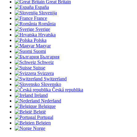
Great Britain
España
Slovenija
France
România
Sverige
Hrvatska
Polska
Magyar
Suomi
България
Schweiz
Suisse
Svizzera
Switzerland
Slovensko
Česká republika
Ireland
Nederland
Belgique
België
Portugal
Belgien
Norge