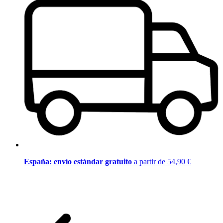
España: envío estándar gratuito
a partir de 54,90 €