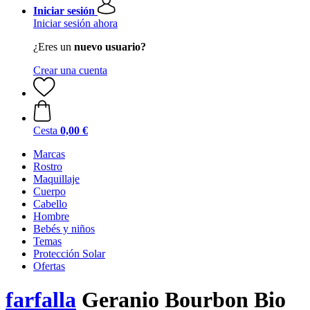
Iniciar sesión
Iniciar sesión ahora
¿Eres un
nuevo usuario?
Crear una cuenta
Cesta
0,00 €
Marcas
Rostro
Maquillaje
Cuerpo
Cabello
Hombre
Bebés y niños
Temas
Protección Solar
Ofertas
farfalla
Geranio Bourbon Bio