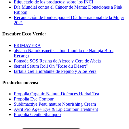
Etiquetado de los productos: sobre los INCI
Día Mundial contra el Cáncer de Mama: Donaciones a Pink
Ribbon
Recaudación de fondos para el Día Internacional de la Mujer
2021
Descubre Ecco Verde:
PRIMAVERA
alviana Naturkosmetik Jabón Líquido de Naranja Bio -
Recarga
Pomada SOS Resina de Alerce y Cera de Abeja
éternel Sérum Roll On "Rose du Désert"
farfalla Gel Hidratante de Pepino y Aloe Vera
Productos nuevos:
Propolia Organic Natural Defences Herbal Tea
Propolia Eye Contour
Sublimactive Peau mature Nourishing Cream
Avril Pro Âge+ Eye & Lip Contour Treatment
Propolia Gentle Shampoo