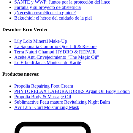
SANTE y WWF: Juntos por la protección del lince
Farfalla y su proyecto de obstetricia
¿Necesito cosméticos sin gluten?
Bakuchiol: el héroe del cuidado de la piel
Descubre Ecco Verde:
Lily Lolo Mineral Make-Up
La Saponaria Contorno Ojos Lift & Restore
Terra Naturi Champú HYDRO & REPAIR
Aceite Anti-Envejecimiento "The Magic Oil"
Le Erbe di Janas Manteca de Karité
Productos nuevos:
Propolia Repairing Foot Cream
PHYTORELAX LABORATORIES Argan Oil Body Lotion
Propolia Body & Massage Oil
Sublimactive Peau mature Revitalizing Night Balm
Avril 2in1 Curl Moisturizing Mask