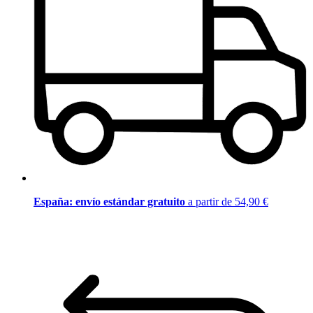
España: envío estándar gratuito
a partir de 54,90 €