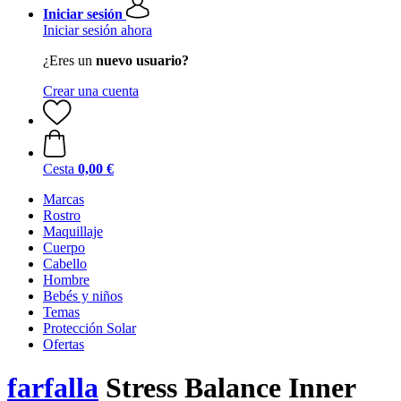
Iniciar sesión
Iniciar sesión ahora
¿Eres un
nuevo usuario?
Crear una cuenta
Cesta
0,00 €
Marcas
Rostro
Maquillaje
Cuerpo
Cabello
Hombre
Bebés y niños
Temas
Protección Solar
Ofertas
farfalla
Stress Balance Inner