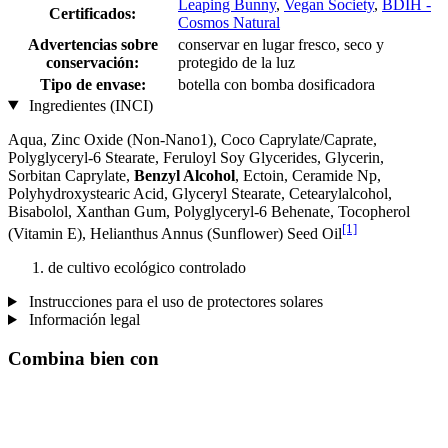
Leaping Bunny
,
Vegan Society
,
BDIH -
Certificados:
Cosmos Natural
Advertencias sobre
conservar en lugar fresco, seco y
conservación:
protegido de la luz
Tipo de envase:
botella con bomba dosificadora
Ingredientes (INCI)
Aqua, Zinc Oxide (Non-Nano1), Coco Caprylate/Caprate,
Polyglyceryl-6 Stearate, Feruloyl Soy Glycerides, Glycerin,
Sorbitan Caprylate,
Benzyl Alcohol
, Ectoin, Ceramide Np,
Polyhydroxystearic Acid, Glyceryl Stearate, Cetearylalcohol,
Bisabolol, Xanthan Gum, Polyglyceryl-6 Behenate, Tocopherol
[1]
(Vitamin E), Helianthus Annus (Sunflower) Seed Oil
de cultivo ecológico controlado
Instrucciones para el uso de protectores solares
Información legal
Combina bien con