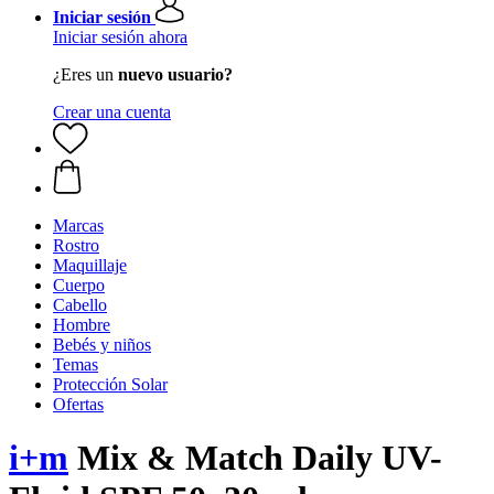
Iniciar sesión
Iniciar sesión ahora
¿Eres un
nuevo usuario?
Crear una cuenta
Marcas
Rostro
Maquillaje
Cuerpo
Cabello
Hombre
Bebés y niños
Temas
Protección Solar
Ofertas
i+m
Mix & Match Daily UV-