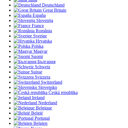
Deutschland
Great Britain
España
Slovenija
France
România
Sverige
Hrvatska
Polska
Magyar
Suomi
България
Schweiz
Suisse
Svizzera
Switzerland
Slovensko
Česká republika
Ireland
Nederland
Belgique
België
Portugal
Belgien