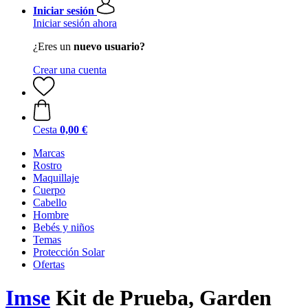
Iniciar sesión
Iniciar sesión ahora
¿Eres un
nuevo usuario?
Crear una cuenta
Cesta
0,00 €
Marcas
Rostro
Maquillaje
Cuerpo
Cabello
Hombre
Bebés y niños
Temas
Protección Solar
Ofertas
Imse
Kit de Prueba, Garden