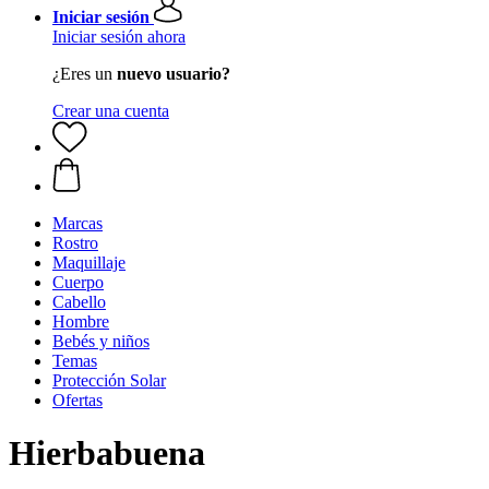
Iniciar sesión
Iniciar sesión ahora
¿Eres un
nuevo usuario?
Crear una cuenta
Marcas
Rostro
Maquillaje
Cuerpo
Cabello
Hombre
Bebés y niños
Temas
Protección Solar
Ofertas
Hierbabuena