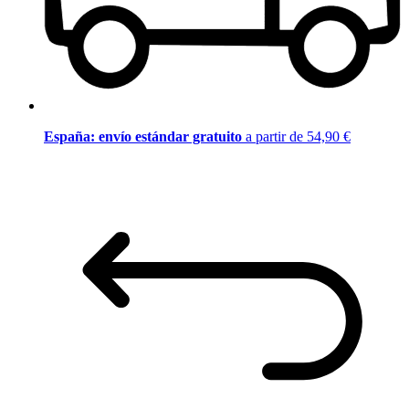
España: envío estándar gratuito
a partir de 54,90 €