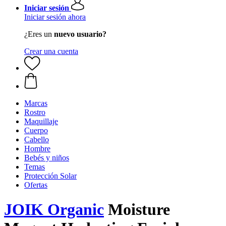
Iniciar sesión
Iniciar sesión ahora
¿Eres un
nuevo usuario?
Crear una cuenta
Marcas
Rostro
Maquillaje
Cuerpo
Cabello
Hombre
Bebés y niños
Temas
Protección Solar
Ofertas
JOIK Organic
Moisture