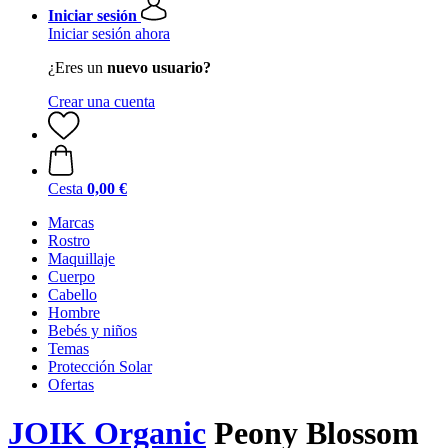
Iniciar sesión
Iniciar sesión ahora
¿Eres un
nuevo usuario?
Crear una cuenta
Cesta
0,00 €
Marcas
Rostro
Maquillaje
Cuerpo
Cabello
Hombre
Bebés y niños
Temas
Protección Solar
Ofertas
JOIK Organic
Peony Blossom