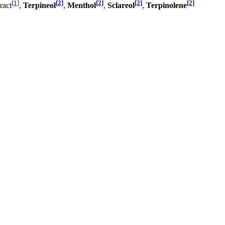
[1]
[2]
[2]
[2]
[2]
ract
,
Terpineol
,
Menthol
,
Sclareol
,
Terpinolene