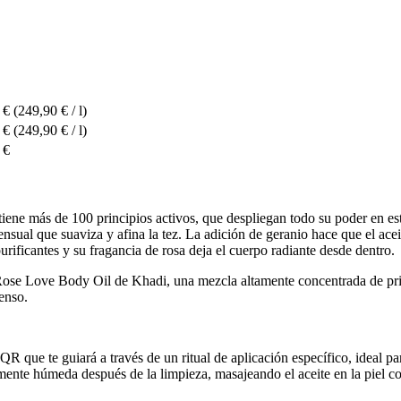
 €
(249,90 € / l)
 €
(249,90 € / l)
 €
ontiene más de 100 principios activos, que despliegan todo su poder en e
ensual que suaviza y afina la tez. La adición de geranio hace que el ace
urificantes y su fragancia de rosa deja el cuerpo radiante desde dentro.
 Rose Love Body Oil de Khadi, una mezcla altamente concentrada de prin
enso.
R que te guiará a través de un ritual de aplicación específico, ideal par
amente húmeda después de la limpieza, masajeando el aceite en la piel c