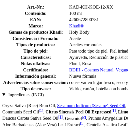
Art.-Nr.:
KAD-KH-KOE-12-XX
Contenido:
100 ml
EAN:
4260672890781
Marca:
Khadi®
Gamas de productos Khadi:
Holy Body
Consistencia / Formato:
Aceite
Tipos de productos:
Aceites corporales
Tipo de piel:
Para todo tipo de piel, Piel irrita
Características:
Ayurveda, Reducción de plástic
Notas olfativas:
Floral, Rosa
Certificados:
BDIH - Cosmos Natural
,
Vegano
Información general:
Nueva fórmula
Advertencias sobre conservación:
conservar en lugar fresco, seco y
Tipo de envase:
Vidrio, cartón, botella con bomb
Ingredientes (INCI)
Oryza Sativa (Rice) Bran Oil,
Sesamum Indicum (Sesame) Seed Oil
,
[1]
[1]
Communis Seed Oil
,
Citrus Sinensis Peel Oil Expressed
,
Limo
[1]
[2]
Daucus Carota Sativa Seed Oil
,
Geraniol
, Prunus Amygdalus Du
[1]
Aloe Barbadensis (Aloe Vera) Leaf Extract
, Centella Asiatica Leaf