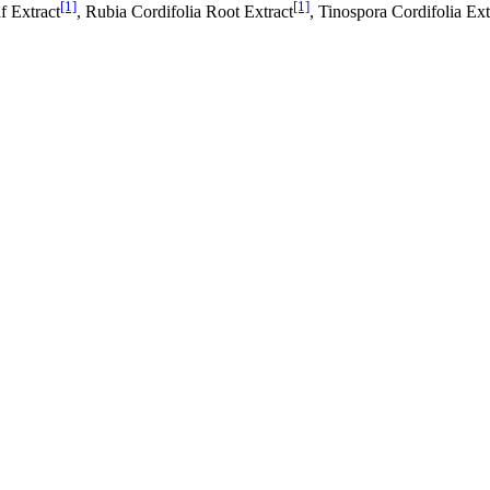
[1]
[1]
f Extract
, Rubia Cordifolia Root Extract
, Tinospora Cordifolia Ext