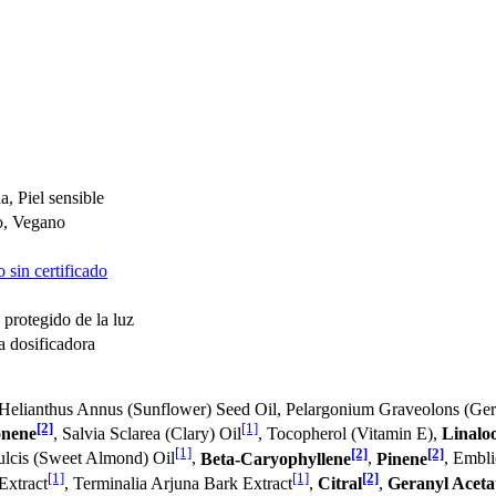
da, Piel sensible
o, Vegano
 sin certificado
 protegido de la luz
a dosificadora
 Helianthus Annus (Sunflower) Seed Oil, Pelargonium Graveolons (Ge
[2]
[1]
nene
, Salvia Sclarea (Clary) Oil
, Tocopherol (Vitamin E),
Linaloo
[1]
[2]
[2]
lcis (Sweet Almond) Oil
,
Beta-Caryophyllene
,
Pinene
, Embli
[1]
[1]
[2]
 Extract
, Terminalia Arjuna Bark Extract
,
Citral
,
Geranyl Aceta