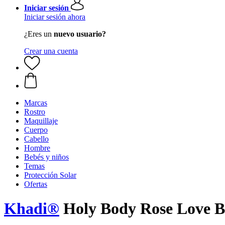
Iniciar sesión
Iniciar sesión ahora
¿Eres un
nuevo usuario?
Crear una cuenta
Marcas
Rostro
Maquillaje
Cuerpo
Cabello
Hombre
Bebés y niños
Temas
Protección Solar
Ofertas
Khadi®
Holy Body Rose Love Bo