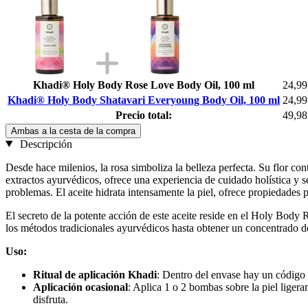
Khadi® Holy Body Rose Love Body Oil, 100 ml
24,99
Khadi® Holy Body Shatavari Everyoung Body Oil, 100 ml
24,99
Precio total:
49,98
Ambas a la cesta de la compra
Descripción
Desde hace milenios, la rosa simboliza la belleza perfecta. Su flor c
extractos ayurvédicos, ofrece una experiencia de cuidado holística y s
problemas. El aceite hidrata intensamente la piel, ofrece propiedades p
El secreto de la potente acción de este aceite reside en el Holy Body
los métodos tradicionales ayurvédicos hasta obtener un concentrado d
Uso:
Ritual de aplicación Khadi
: Dentro del envase hay un código Q
Aplicación ocasional
: Aplica 1 o 2 bombas sobre la piel liger
disfruta.