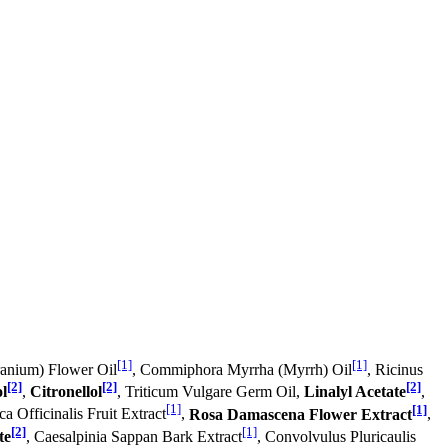
[1]
[1]
ranium) Flower Oil
, Commiphora Myrrha (Myrrh) Oil
, Ricinus
[2]
[2]
[2]
l
,
Citronellol
, Triticum Vulgare Germ Oil,
Linalyl Acetate
,
[1]
[1]
ca Officinalis Fruit Extract
,
Rosa Damascena Flower Extract
,
[2]
[1]
te
, Caesalpinia Sappan Bark Extract
, Convolvulus Pluricaulis