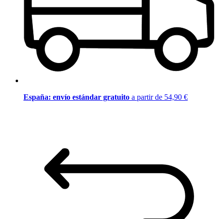
España: envío estándar gratuito
a partir de 54,90 €