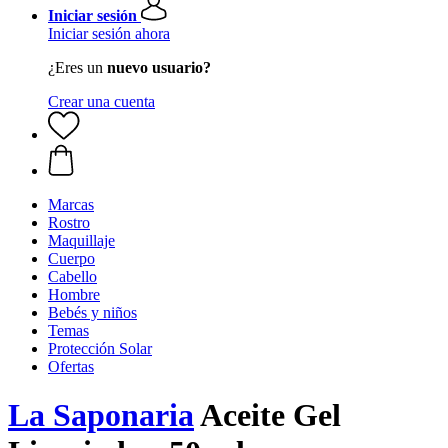
Iniciar sesión
Iniciar sesión ahora
¿Eres un
nuevo usuario?
Crear una cuenta
Marcas
Rostro
Maquillaje
Cuerpo
Cabello
Hombre
Bebés y niños
Temas
Protección Solar
Ofertas
La Saponaria
Aceite Gel