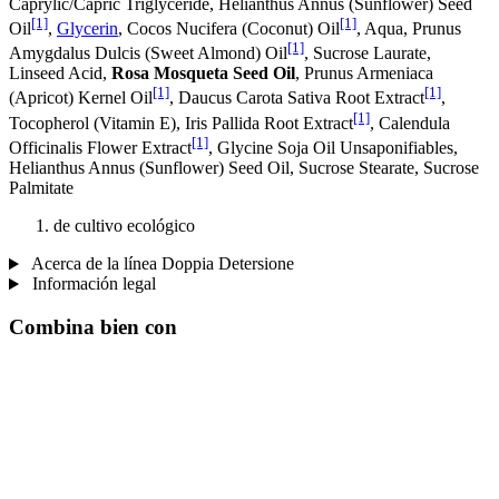
Caprylic/Capric Triglyceride, Helianthus Annus (Sunflower) Seed
[1]
[1]
Oil
,
Glycerin
, Cocos Nucifera (Coconut) Oil
, Aqua, Prunus
[1]
Amygdalus Dulcis (Sweet Almond) Oil
, Sucrose Laurate,
Linseed Acid,
Rosa Mosqueta Seed Oil
, Prunus Armeniaca
[1]
[1]
(Apricot) Kernel Oil
, Daucus Carota Sativa Root Extract
,
[1]
Tocopherol (Vitamin E), Iris Pallida Root Extract
, Calendula
[1]
Officinalis Flower Extract
, Glycine Soja Oil Unsaponifiables,
Helianthus Annus (Sunflower) Seed Oil, Sucrose Stearate, Sucrose
Palmitate
de cultivo ecológico
Acerca de la línea Doppia Detersione
Información legal
Combina bien con