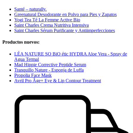
Santé – naturally.
Greenatural Desodorante en Polvo para Pies y Zapatos
Yogi Tea Té La Femme Active Bio
Saint Charles Crema Nutritiva Intensiva
Saint Charles Sérum Purificante y Antiimperfecciones
Productos nuevos:
LÉA NATURE SO BiO étic HYDRA Aloe Vera - Spray de
Agua Termal
Mad Hippie Corrective Peptide Serum
Tranquillo Nature - Esponja de Luffa
Propolia Face Mask
Avril Pro Âge+ Eye & Lip Contour Treatment