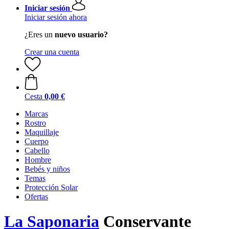
Iniciar sesión
Iniciar sesión ahora
¿Eres un
nuevo usuario?
Crear una cuenta
Cesta
0,00 €
Marcas
Rostro
Maquillaje
Cuerpo
Cabello
Hombre
Bebés y niños
Temas
Protección Solar
Ofertas
La Saponaria
Conservante