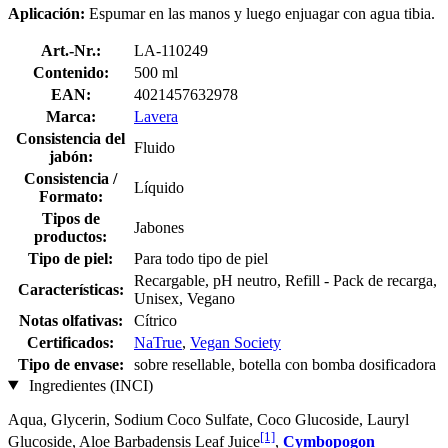
Aplicación:
Espumar en las manos y luego enjuagar con agua tibia.
Art.-Nr.:
LA-110249
Contenido:
500 ml
EAN:
4021457632978
Marca:
Lavera
Consistencia del
Fluido
jabón:
Consistencia /
Líquido
Formato:
Tipos de
Jabones
productos:
Tipo de piel:
Para todo tipo de piel
Recargable, pH neutro, Refill - Pack de recarga,
Características:
Unisex, Vegano
Notas olfativas:
Cítrico
Certificados:
NaTrue
,
Vegan Society
Tipo de envase:
sobre resellable, botella con bomba dosificadora
Ingredientes (INCI)
Aqua, Glycerin, Sodium Coco­ Sulfate, Coco Glucoside, Lauryl
[1]
Glucoside, Aloe Barbadensis Leaf Juice
,
Cymbopogon