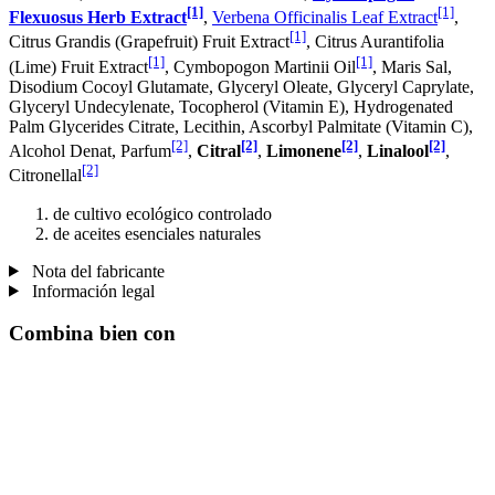
[1]
[1]
Flexuosus Herb Extract
,
Verbena Officinalis Leaf Extract
,
[1]
Citrus Grandis (Grapefruit) Fruit Extract
, Citrus Aurantifolia
[1]
[1]
(Lime) Fruit Extract
, Cymbopogon Martinii Oil
, Maris Sal,
Disodium Cocoyl Glutamate, Glyceryl Oleate, Glyceryl Caprylate,
Glyceryl Undecylenate, Tocopherol (Vitamin E), Hydrogenated
Palm Glycerides Citrate, Lecithin, Ascorbyl Palmitate (Vitamin C),
[2]
[2]
[2]
[2]
Alcohol Denat, Parfum
,
Citral
,
Limonene
,
Linalool
,
[2]
Citronellal
de cultivo ecológico controlado
de aceites esenciales naturales
Nota del fabricante
Información legal
Combina bien con