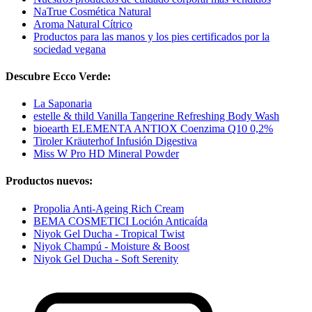
NaTrue Cosmética Natural
Aroma Natural Cítrico
Productos para las manos y los pies certificados por la
sociedad vegana
Descubre Ecco Verde:
La Saponaria
estelle & thild Vanilla Tangerine Refreshing Body Wash
bioearth ELEMENTA ANTIOX Coenzima Q10 0,2%
Tiroler Kräuterhof Infusión Digestiva
Miss W Pro HD Mineral Powder
Productos nuevos:
Propolia Anti-Ageing Rich Cream
BEMA COSMETICI Loción Anticaída
Niyok Gel Ducha - Tropical Twist
Niyok Champú - Moisture & Boost
Niyok Gel Ducha - Soft Serenity