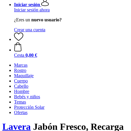
Iniciar sesión
Iniciar sesión ahora
¿Eres un
nuevo usuario?
Crear una cuenta
Cesta
0,00 €
Marcas
Rostro
Maquillaje
Cuerpo
Cabello
Hombre
Bebés y niños
Temas
Protección Solar
Ofertas
Lavera
Jabón Fresco, Recarga