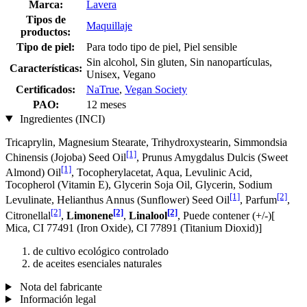
Marca:
Lavera
Tipos de
Maquillaje
productos:
Tipo de piel:
Para todo tipo de piel, Piel sensible
Sin alcohol, Sin gluten, Sin nanopartículas,
Características:
Unisex, Vegano
Certificados:
NaTrue
,
Vegan Society
PAO:
12 meses
Ingredientes (INCI)
Tricaprylin, Magnesium Stearate, Trihydroxystearin, Simmondsia
[1]
Chinensis (Jojoba) Seed Oil
, Prunus Amygdalus Dulcis (Sweet
[1]
Almond) Oil
, Tocopherylacetat, Aqua, Levulinic Acid,
Tocopherol (Vitamin E), Glycerin Soja Oil, Glycerin, Sodium
[1]
[2]
Levulinate, Helianthus Annus (Sunflower) Seed Oil
, Parfum
,
[2]
[2]
[2]
Citronellal
,
Limonene
,
Linalool
, Puede contener (+/-)[
Mica, CI 77491 (Iron Oxide), CI 77891 (Titanium Dioxid)]
de cultivo ecológico controlado
de aceites esenciales naturales
Nota del fabricante
Información legal