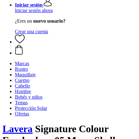
Iniciar sesión
Iniciar sesión ahora
¿Eres un
nuevo usuario?
Crear una cuenta
Marcas
Rostro
Maquillaje
Cuerpo
Cabello
Hombre
Bebés y niños
Temas
Protección Solar
Ofertas
Lavera
Signature Colour