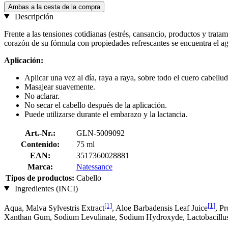
Ambas a la cesta de la compra
Descripción
Frente a las tensiones cotidianas (estrés, cansancio, productos y tratam
corazón de su fórmula con propiedades refrescantes se encuentra el ag
Aplicación:
Aplicar una vez al día, raya a raya, sobre todo el cuero cabell
Masajear suavemente.
No aclarar.
No secar el cabello después de la aplicación.
Puede utilizarse durante el embarazo y la lactancia.
Art.-Nr.:
GLN-5009092
Contenido:
75 ml
EAN:
3517360028881
Marca:
Natessance
Tipos de productos:
Cabello
Ingredientes (INCI)
[1]
[1]
Aqua, Malva Sylvestris Extract
, Aloe Barbadensis Leaf Juice
, P
Xanthan Gum, Sodium Levulinate, Sodium Hydroxyde, Lactobacillus 