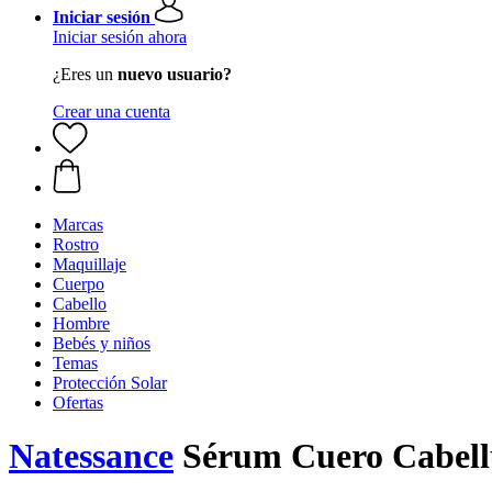
Iniciar sesión
Iniciar sesión ahora
¿Eres un
nuevo usuario?
Crear una cuenta
Marcas
Rostro
Maquillaje
Cuerpo
Cabello
Hombre
Bebés y niños
Temas
Protección Solar
Ofertas
Natessance
Sérum Cuero Cabellu