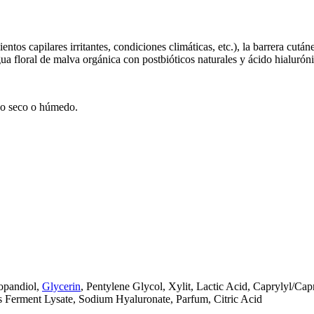
ientos capilares irritantes, condiciones climáticas, etc.), la barrera cut
ua floral de malva orgánica con postbióticos naturales y ácido hialurón
udo seco o húmedo.
ropandiol,
Glycerin
, Pentylene Glycol, Xylit, Lactic Acid, Caprylyl/C
Ferment Lysate, Sodium Hyaluronate, Parfum, Citric Acid