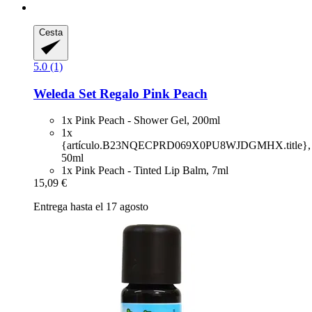
Cesta
5.0 (1)
Weleda
Set Regalo Pink Peach
1x Pink Peach - Shower Gel, 200ml
1x
{artículo.B23NQECPRD069X0PU8WJDGMHX.title},
50ml
1x Pink Peach - Tinted Lip Balm, 7ml
15,09 €
Entrega hasta el 17 agosto