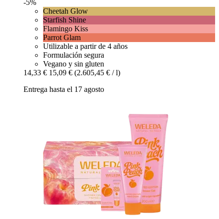
-5%
Cheetah Glow
Starfish Shine
Flamingo Kiss
Parrot Glam
Utilizable a partir de 4 años
Formulación segura
Vegano y sin gluten
14,33 €
15,09 €
(2.605,45 € / l)
Entrega hasta el 17 agosto