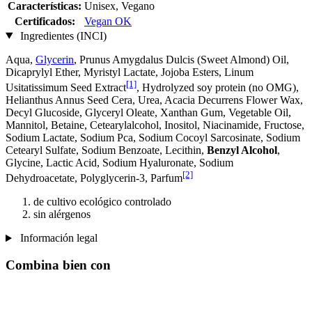
Características:
Unisex, Vegano
Certificados:
Vegan OK
Ingredientes (INCI)
Aqua,
Glycerin
, Prunus Amygdalus Dulcis (Sweet Almond) Oil,
Dicaprylyl Ether, Myristyl Lactate, Jojoba Esters, Linum
[1]
Usitatissimum Seed Extract
, Hydrolyzed soy protein (no OMG),
Helianthus Annus Seed Cera, Urea, Acacia Decurrens Flower Wax,
Decyl Glucoside, Glyceryl Oleate, Xanthan Gum, Vegetable Oil,
Mannitol, Betaine, Cetearylalcohol, Inositol, Niacinamide, Fructose,
Sodium Lactate, Sodium Pca, Sodium Cocoyl Sarcosinate, Sodium
Cetearyl Sulfate, Sodium Benzoate, Lecithin,
Benzyl Alcohol
,
Glycine, Lactic Acid, Sodium Hyaluronate, Sodium
[2]
Dehydroacetate, Polyglycerin-3, Parfum
de cultivo ecológico controlado
sin alérgenos
Información legal
Combina bien con