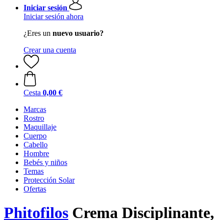
Iniciar sesión
Iniciar sesión ahora
¿Eres un
nuevo usuario?
Crear una cuenta
Cesta
0,00 €
Marcas
Rostro
Maquillaje
Cuerpo
Cabello
Hombre
Bebés y niños
Temas
Protección Solar
Ofertas
Phitofilos
Crema Disciplinante,