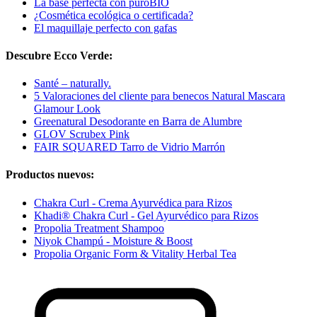
La base perfecta con puroBIO
¿Cosmética ecológica o certificada?
El maquillaje perfecto con gafas
Descubre Ecco Verde:
Santé – naturally.
5 Valoraciones del cliente para benecos Natural Mascara
Glamour Look
Greenatural Desodorante en Barra de Alumbre
GLOV Scrubex Pink
FAIR SQUARED Tarro de Vidrio Marrón
Productos nuevos:
Chakra Curl - Crema Ayurvédica para Rizos
Khadi® Chakra Curl - Gel Ayurvédico para Rizos
Propolia Treatment Shampoo
Niyok Champú - Moisture & Boost
Propolia Organic Form & Vitality Herbal Tea