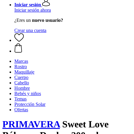
Iniciar sesión
Iniciar sesión ahora
¿Eres un
nuevo usuario?
Crear una cuenta
Marcas
Rostro
Maquillaje
Cuerpo
Cabello
Hombre
Bebés y niños
Temas
Protección Solar
Ofertas
PRIMAVERA
Sweet Love