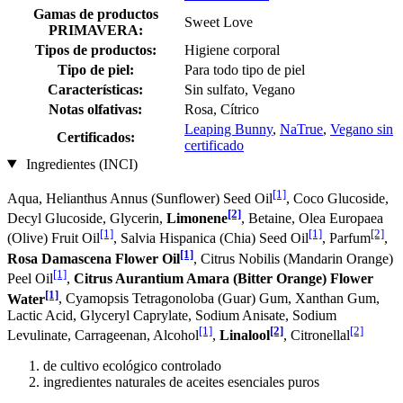
Gamas de productos
Sweet Love
PRIMAVERA:
Tipos de productos:
Higiene corporal
Tipo de piel:
Para todo tipo de piel
Características:
Sin sulfato, Vegano
Notas olfativas:
Rosa, Cítrico
Leaping Bunny
,
NaTrue
,
Vegano sin
Certificados:
certificado
Ingredientes (INCI)
[1]
Aqua, Helianthus Annus (Sunflower) Seed Oil
, Coco Glucoside,
[2]
Decyl Glucoside, Glycerin,
Limonene
, Betaine, Olea Europaea
[1]
[1]
[2]
(Olive) Fruit Oil
, Salvia Hispanica (Chia) Seed Oil
, Parfum
,
[1]
Rosa Damascena Flower Oil
, Citrus Nobilis (Mandarin Orange)
[1]
Peel Oil
,
Citrus Aurantium Amara (Bitter Orange) Flower
[1]
Water
, Cyamopsis Tetragonoloba (Guar) Gum, Xanthan Gum,
Lactic Acid, Glyceryl Caprylate, Sodium Anisate, Sodium
[1]
[2]
[2]
Levulinate, Carrageenan, Alcohol
,
Linalool
, Citronellal
de cultivo ecológico controlado
ingredientes naturales de aceites esenciales puros