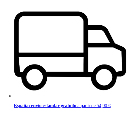
España: envío estándar gratuito
a partir de 54,90 €