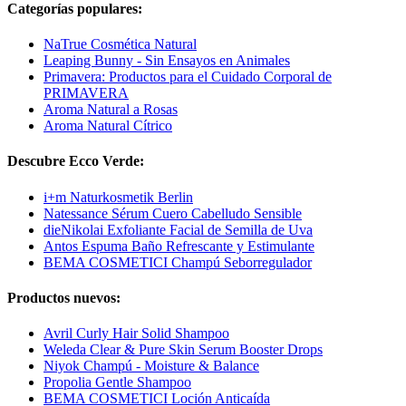
Categorías populares:
NaTrue Cosmética Natural
Leaping Bunny - Sin Ensayos en Animales
Primavera: Productos para el Cuidado Corporal de
PRIMAVERA
Aroma Natural a Rosas
Aroma Natural Cítrico
Descubre Ecco Verde:
i+m Naturkosmetik Berlin
Natessance Sérum Cuero Cabelludo Sensible
dieNikolai Exfoliante Facial de Semilla de Uva
Antos Espuma Baño Refrescante y Estimulante
BEMA COSMETICI Champú Seborregulador
Productos nuevos:
Avril Curly Hair Solid Shampoo
Weleda Clear & Pure Skin Serum Booster Drops
Niyok Champú - Moisture & Balance
Propolia Gentle Shampoo
BEMA COSMETICI Loción Anticaída