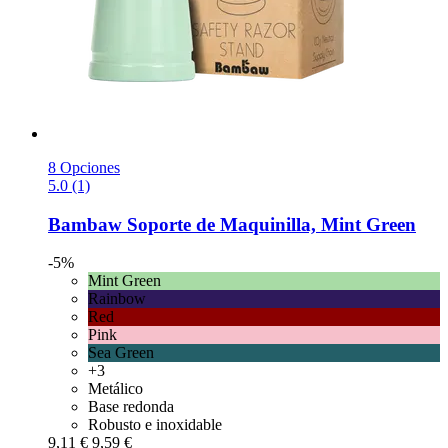
8 Opciones
5.0 (1)
Bambaw
Soporte de Maquinilla, Mint Green
-5%
Mint Green
Rainbow
Red
Pink
Sea Green
+3
Metálico
Base redonda
Robusto e inoxidable
9,11 €
9,59 €