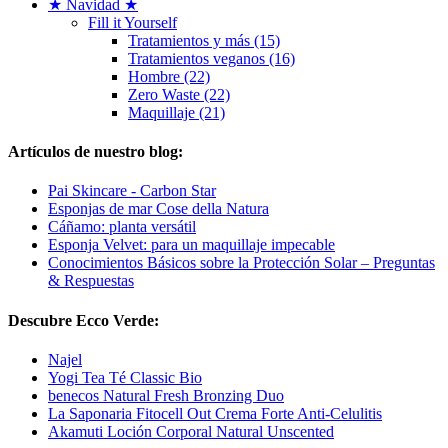
★ Navidad ★
Fill it Yourself
Tratamientos y más (15)
Tratamientos veganos (16)
Hombre (22)
Zero Waste (22)
Maquillaje (21)
Artículos de nuestro blog:
Pai Skincare - Carbon Star
Esponjas de mar Cose della Natura
Cáñamo: planta versátil
Esponja Velvet: para un maquillaje impecable
Conocimientos Básicos sobre la Protección Solar – Preguntas
& Respuestas
Descubre Ecco Verde:
Najel
Yogi Tea Té Classic Bio
benecos Natural Fresh Bronzing Duo
La Saponaria Fitocell Out Crema Forte Anti-Celulitis
Akamuti Loción Corporal Natural Unscented