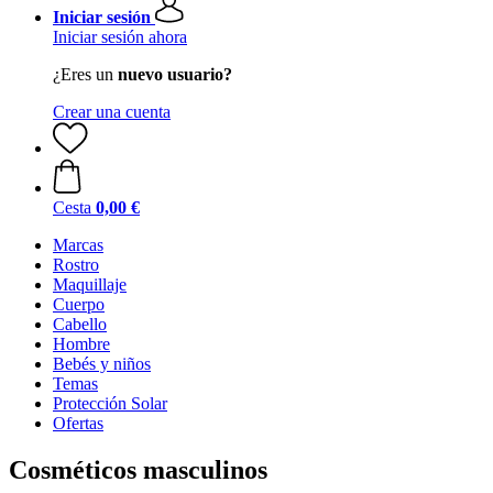
Iniciar sesión
Iniciar sesión ahora
¿Eres un
nuevo usuario?
Crear una cuenta
Cesta
0,00 €
Marcas
Rostro
Maquillaje
Cuerpo
Cabello
Hombre
Bebés y niños
Temas
Protección Solar
Ofertas
Cosméticos masculinos