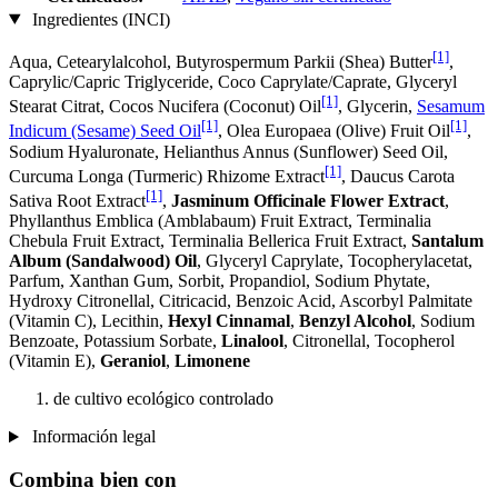
Ingredientes (INCI)
[1]
Aqua, Cetearylalcohol, Butyrospermum Parkii (Shea) Butter
,
Caprylic/Capric Triglyceride, Coco Caprylate/Caprate, Glyceryl
[1]
Stearat Citrat, Cocos Nucifera (Coconut) Oil
, Glycerin,
Sesamum
[1]
[1]
Indicum (Sesame) Seed Oil
, Olea Europaea (Olive) Fruit Oil
,
Sodium Hyaluronate, Helianthus Annus (Sunflower) Seed Oil,
[1]
Curcuma Longa (Turmeric) Rhizome Extract
, Daucus Carota
[1]
Sativa Root Extract
,
Jasminum Officinale Flower Extract
,
Phyllanthus Emblica (Amblabaum) Fruit Extract, Terminalia
Chebula Fruit Extract, Terminalia Bellerica Fruit Extract,
Santalum
Album (Sandalwood) Oil
, Glyceryl Caprylate, Tocopherylacetat,
Parfum, Xanthan Gum, Sorbit, Propandiol, Sodium Phytate,
Hydroxy Citronellal, Citricacid, Benzoic Acid, Ascorbyl Palmitate
(Vitamin C), Lecithin,
Hexyl Cinnamal
,
Benzyl Alcohol
, Sodium
Benzoate, Potassium Sorbate,
Linalool
, Citronellal, Tocopherol
(Vitamin E),
Geraniol
,
Limonene
de cultivo ecológico controlado
Información legal
Combina bien con