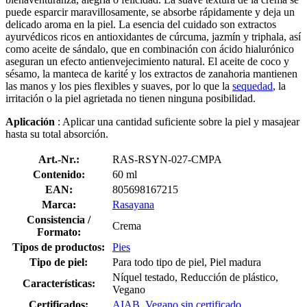
puede esparcir maravillosamente, se absorbe rápidamente y deja un
delicado aroma en la piel. La esencia del cuidado son extractos
ayurvédicos ricos en antioxidantes de cúrcuma, jazmín y triphala, así
como aceite de sándalo, que en combinación con ácido hialurónico
aseguran un efecto antienvejecimiento natural. El aceite de coco y
sésamo, la manteca de karité y los extractos de zanahoria mantienen
las manos y los pies flexibles y suaves, por lo que la
sequedad
, la
irritación o la piel agrietada no tienen ninguna posibilidad.
Aplicación
: Aplicar una cantidad suficiente sobre la piel y masajear
hasta su total absorción.
Art.-Nr.:
RAS-RSYN-027-CMPA
Contenido:
60 ml
EAN:
805698167215
Marca:
Rasayana
Consistencia /
Crema
Formato:
Tipos de productos:
Pies
Tipo de piel:
Para todo tipo de piel, Piel madura
Níquel testado, Reducción de plástico,
Características:
Vegano
Certificados:
AIAB
,
Vegano sin certificado