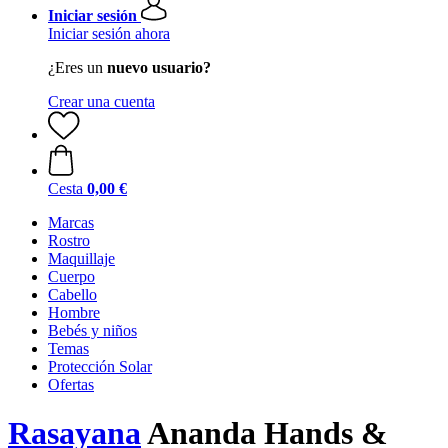
Iniciar sesión
Iniciar sesión ahora
¿Eres un
nuevo usuario?
Crear una cuenta
Cesta
0,00 €
Marcas
Rostro
Maquillaje
Cuerpo
Cabello
Hombre
Bebés y niños
Temas
Protección Solar
Ofertas
Rasayana
Ananda Hands &