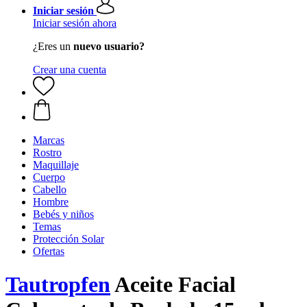
Iniciar sesión
Iniciar sesión ahora
¿Eres un
nuevo usuario?
Crear una cuenta
Marcas
Rostro
Maquillaje
Cuerpo
Cabello
Hombre
Bebés y niños
Temas
Protección Solar
Ofertas
Tautropfen
Aceite Facial