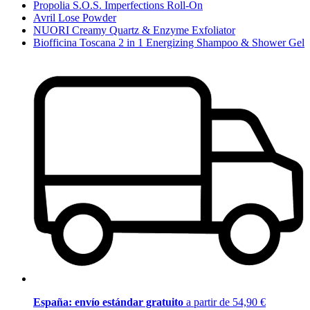
Propolia S.O.S. Imperfections Roll-On
Avril Lose Powder
NUORI Creamy Quartz & Enzyme Exfoliator
Biofficina Toscana 2 in 1 Energizing Shampoo & Shower Gel
España: envío estándar gratuito
a partir de 54,90 €