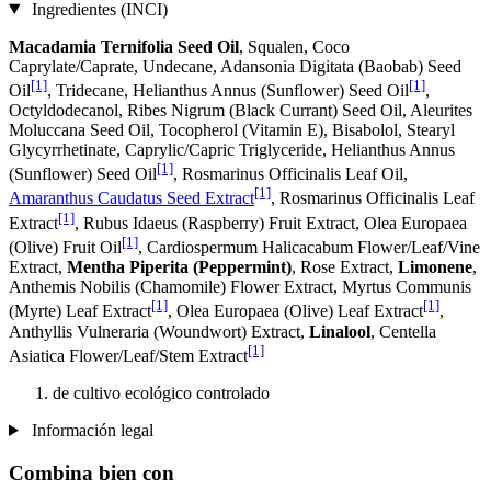
Ingredientes (INCI)
Macadamia Ternifolia Seed Oil
, Squalen, Coco
Caprylate/Caprate, Undecane, Adansonia Digitata (Baobab) Seed
[1]
[1]
Oil
, Tridecane, Helianthus Annus (Sunflower) Seed Oil
,
Octyldodecanol, Ribes Nigrum (Black Currant) Seed Oil, Aleurites
Moluccana Seed Oil, Tocopherol (Vitamin E), Bisabolol, Stearyl
Glycyrrhetinate, Caprylic/Capric Triglyceride, Helianthus Annus
[1]
(Sunflower) Seed Oil
, Rosmarinus Officinalis Leaf Oil,
[1]
Amaranthus Caudatus Seed Extract
, Rosmarinus Officinalis Leaf
[1]
Extract
, Rubus Idaeus (Raspberry) Fruit Extract, Olea Europaea
[1]
(Olive) Fruit Oil
, Cardiospermum Halicacabum Flower/Leaf/Vine
Extract,
Mentha Piperita (Peppermint)
, Rose Extract,
Limonene
,
Anthemis Nobilis (Chamomile) Flower Extract, Myrtus Communis
[1]
[1]
(Myrte) Leaf Extract
, Olea Europaea (Olive) Leaf Extract
,
Anthyllis Vulneraria (Woundwort) Extract,
Linalool
, Centella
[1]
Asiatica Flower/Leaf/Stem Extract
de cultivo ecológico controlado
Información legal
Combina bien con