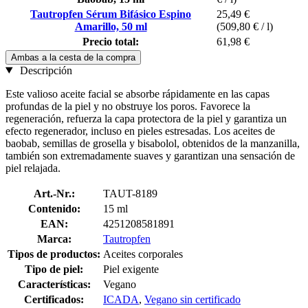
Tautropfen Sérum Bifásico Espino
25,49 €
Amarillo, 50 ml
(509,80 € / l)
Precio total:
61,98 €
Ambas a la cesta de la compra
Descripción
Este valioso aceite facial se absorbe rápidamente en las capas
profundas de la piel y no obstruye los poros. Favorece la
regeneración, refuerza la capa protectora de la piel y garantiza un
efecto regenerador, incluso en pieles estresadas. Los aceites de
baobab, semillas de grosella y bisabolol, obtenidos de la manzanilla,
también son extremadamente suaves y garantizan una sensación de
piel relajada.
Art.-Nr.:
TAUT-8189
Contenido:
15 ml
EAN:
4251208581891
Marca:
Tautropfen
Tipos de productos:
Aceites corporales
Tipo de piel:
Piel exigente
Características:
Vegano
Certificados:
ICADA
,
Vegano sin certificado