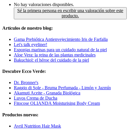
No hay valoraciones disponibles.
Sé la primera persona en escribir una valoración sobre este
producto.
Artículos de nuestro blog:
Gama Prebiótica Antienvejecimiento Iris de Farfalla
Let's talk eyeliner!
Esponjas marinas para un cuidado natural de la piel
Aloe Vera: la reina de las plantas medicinales
Bakuchiol: el héroe del cuidado de la piel
Descubre Ecco Verde:
Dr. Bronner's
Raggio di Sole - Bruma Perfumada - Limón y Jazmín
Akamuti Aceite - Granada Biológica
Luvos Crema de Ducha
Fitocose OLIANDA Moisturising Body Cream
Productos nuevos:
Avril Nutrition Hair Mask