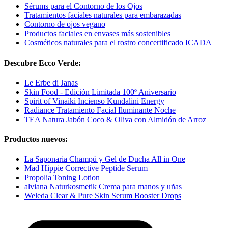
Sérums para el Contorno de los Ojos
Tratamientos faciales naturales para embarazadas
Contorno de ojos vegano
Productos faciales en envases más sostenibles
Cosméticos naturales para el rostro concertificado ICADA
Descubre Ecco Verde:
Le Erbe di Janas
Skin Food - Edición Limitada 100º Aniversario
Spirit of Vinaiki Incienso Kundalini Energy
Radiance Tratamiento Facial Iluminante Noche
TEA Natura Jabón Coco & Oliva con Almidón de Arroz
Productos nuevos:
La Saponaria Champú y Gel de Ducha All in One
Mad Hippie Corrective Peptide Serum
Propolia Toning Lotion
alviana Naturkosmetik Crema para manos y uñas
Weleda Clear & Pure Skin Serum Booster Drops