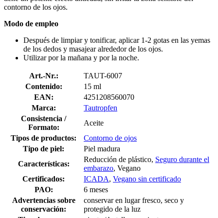
contorno de los ojos.
Modo de empleo
Después de limpiar y tonificar, aplicar 1-2 gotas en las yemas
de los dedos y masajear alrededor de los ojos.
Utilizar por la mañana y por la noche.
Art.-Nr.:
TAUT-6007
Contenido:
15 ml
EAN:
4251208560070
Marca:
Tautropfen
Consistencia /
Aceite
Formato:
Tipos de productos:
Contorno de ojos
Tipo de piel:
Piel madura
Reducción de plástico,
Seguro durante el
Características:
embarazo
, Vegano
Certificados:
ICADA
,
Vegano sin certificado
PAO:
6 meses
Advertencias sobre
conservar en lugar fresco, seco y
conservación:
protegido de la luz