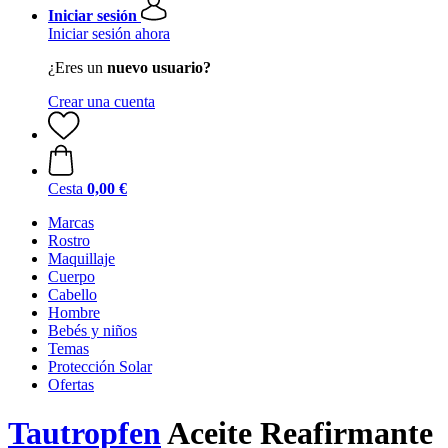
Iniciar sesión
Iniciar sesión ahora
¿Eres un
nuevo usuario?
Crear una cuenta
Cesta
0,00 €
Marcas
Rostro
Maquillaje
Cuerpo
Cabello
Hombre
Bebés y niños
Temas
Protección Solar
Ofertas
Tautropfen
Aceite Reafirmante