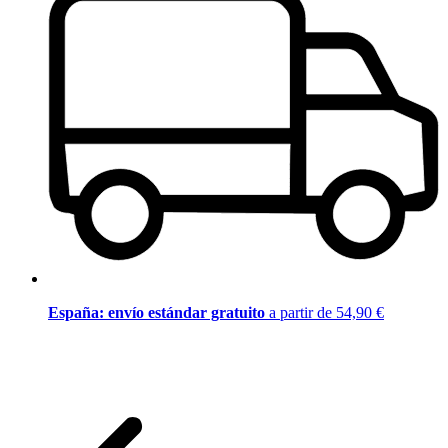
España: envío estándar gratuito
a partir de 54,90 €