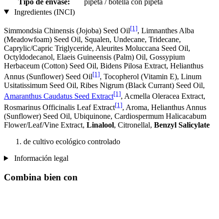
Tipo de envase:
pipeta / botella con pipeta
Ingredientes (INCI)
[1]
Simmondsia Chinensis (Jojoba) Seed Oil
, Limnanthes Alba
(Meadowfoam) Seed Oil, Squalen, Undecane, Tridecane,
Caprylic/Capric Triglyceride, Aleurites Moluccana Seed Oil,
Octyldodecanol, Elaeis Guineensis (Palm) Oil, Gossypium
Herbaceum (Cotton) Seed Oil, Bidens Pilosa Extract, Helianthus
[1]
Annus (Sunflower) Seed Oil
, Tocopherol (Vitamin E), Linum
Usitatissimum Seed Oil, Ribes Nigrum (Black Currant) Seed Oil,
[1]
Amaranthus Caudatus Seed Extract
, Acmella Oleracea Extract,
[1]
Rosmarinus Officinalis Leaf Extract
, Aroma, Helianthus Annus
(Sunflower) Seed Oil, Ubiquinone, Cardiospermum Halicacabum
Flower/Leaf/Vine Extract,
Linalool
, Citronellal,
Benzyl Salicylate
de cultivo ecológico controlado
Información legal
Combina bien con