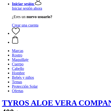
Iniciar sesión
Iniciar sesión ahora
¿Eres un
nuevo usuario?
Crear una cuenta
Marcas
Rostro
Maquillaje
Cuerpo
Cabello
Hombre
Bebés y niños
Temas
Protección Solar
Ofertas
TYROS ALOE VERA COMPA