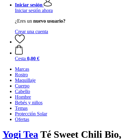
Iniciar sesión
Iniciar sesión ahora
¿Eres un
nuevo usuario?
Crear una cuenta
Cesta
0,00 €
Marcas
Rostro
Maquillaje
Cuerpo
Cabello
Hombre
Bebés y niños
Temas
Protección Solar
Ofertas
Yogi Tea
Té Sweet Chili Bio,