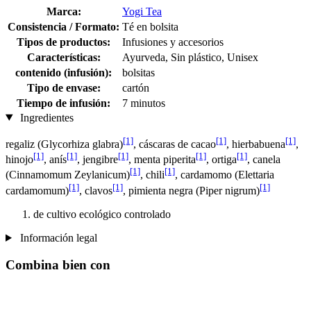
Marca:
Yogi Tea
Consistencia / Formato:
Té en bolsita
Tipos de productos:
Infusiones y accesorios
Características:
Ayurveda, Sin plástico, Unisex
contenido (infusión):
bolsitas
Tipo de envase:
cartón
Tiempo de infusión:
7 minutos
Ingredientes
[1]
[1]
[1]
regaliz (Glycorhiza glabra)
, cáscaras de cacao
, hierbabuena
,
[1]
[1]
[1]
[1]
[1]
hinojo
, anís
, jengibre
, menta piperita
, ortiga
, canela
[1]
[1]
(Cinnamomum Zeylanicum)
, chili
, cardamomo (Elettaria
[1]
[1]
[1]
cardamomum)
, clavos
, pimienta negra (Piper nigrum)
de cultivo ecológico controlado
Información legal
Combina bien con