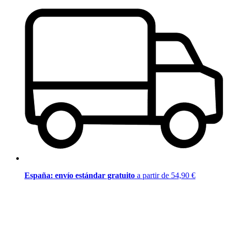
España: envío estándar gratuito
a partir de 54,90 €