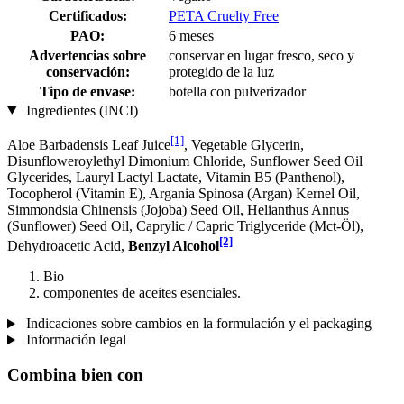
Certificados:
PETA Cruelty Free
PAO:
6 meses
Advertencias sobre
conservar en lugar fresco, seco y
conservación:
protegido de la luz
Tipo de envase:
botella con pulverizador
Ingredientes (INCI)
[1]
Aloe Barbadensis Leaf Juice
, Vegetable Glycerin,
Disunfloweroylethyl Dimonium Chloride, Sunflower Seed Oil
Glycerides, Lauryl Lactyl Lactate, Vitamin B5 (Panthenol),
Tocopherol (Vitamin E), Argania Spinosa (Argan) Kernel Oil,
Simmondsia Chinensis (Jojoba) Seed Oil, Helianthus Annus
(Sunflower) Seed Oil, Caprylic / Capric Triglyceride (Mct-Öl),
[2]
Dehydroacetic Acid,
Benzyl Alcohol
Bio
componentes de aceites esenciales.
Indicaciones sobre cambios en la formulación y el packaging
Información legal
Combina bien con