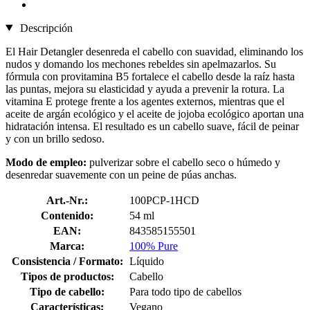
Descripción
El Hair Detangler desenreda el cabello con suavidad, eliminando los
nudos y domando los mechones rebeldes sin apelmazarlos. Su
fórmula con provitamina B5 fortalece el cabello desde la raíz hasta
las puntas, mejora su elasticidad y ayuda a prevenir la rotura. La
vitamina E protege frente a los agentes externos, mientras que el
aceite de argán ecológico y el aceite de jojoba ecológico aportan una
hidratación intensa. El resultado es un cabello suave, fácil de peinar
y con un brillo sedoso.
Modo de empleo:
pulverizar sobre el cabello seco o húmedo y
desenredar suavemente con un peine de púas anchas.
Art.-Nr.:
100PCP-1HCD
Contenido:
54 ml
EAN:
843585155501
Marca:
100% Pure
Consistencia / Formato:
Líquido
Tipos de productos:
Cabello
Tipo de cabello:
Para todo tipo de cabellos
Características:
Vegano