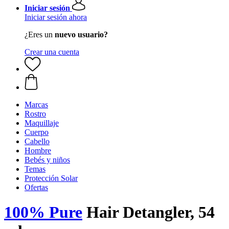
Iniciar sesión
Iniciar sesión ahora
¿Eres un
nuevo usuario?
Crear una cuenta
Marcas
Rostro
Maquillaje
Cuerpo
Cabello
Hombre
Bebés y niños
Temas
Protección Solar
Ofertas
100% Pure
Hair Detangler, 54