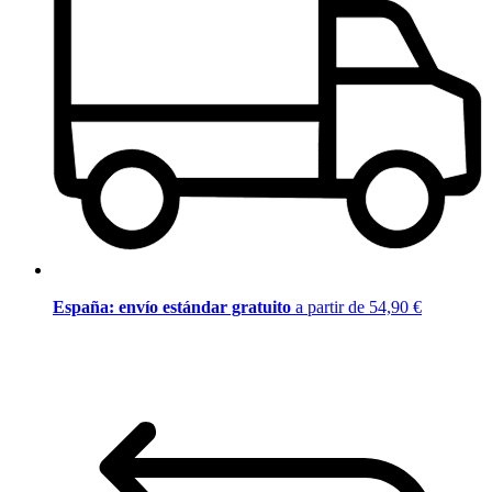
España: envío estándar gratuito
a partir de 54,90 €