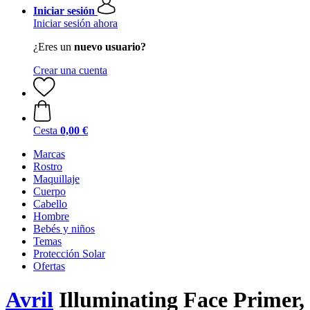
Iniciar sesión
Iniciar sesión ahora
¿Eres un
nuevo usuario?
Crear una cuenta
Cesta
0,00 €
Marcas
Rostro
Maquillaje
Cuerpo
Cabello
Hombre
Bebés y niños
Temas
Protección Solar
Ofertas
Avril
Illuminating Face Primer,