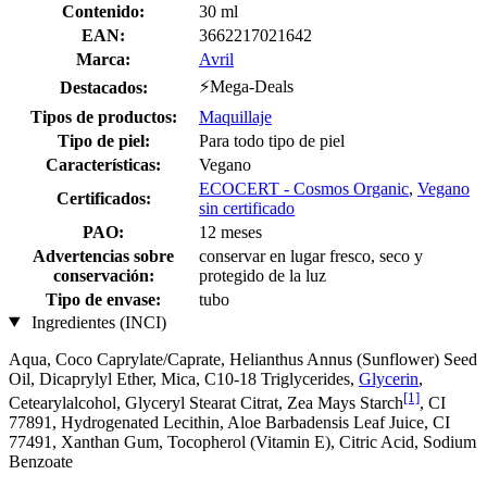
Contenido:
30 ml
EAN:
3662217021642
Marca:
Avril
⚡Mega-Deals
Destacados:
Tipos de productos:
Maquillaje
Tipo de piel:
Para todo tipo de piel
Características:
Vegano
ECOCERT - Cosmos Organic
,
Vegano
Certificados:
sin certificado
PAO:
12 meses
Advertencias sobre
conservar en lugar fresco, seco y
conservación:
protegido de la luz
Tipo de envase:
tubo
Ingredientes (INCI)
Aqua, Coco Caprylate/Caprate, Helianthus Annus (Sunflower) Seed
Oil, Dicaprylyl Ether, Mica, C10-18 Triglycerides,
Glycerin
,
[1]
Cetearylalcohol, Glyceryl Stearat Citrat, Zea Mays Starch
, CI
77891, Hydrogenated Lecithin, Aloe Barbadensis Leaf Juice, CI
77491, Xanthan Gum, Tocopherol (Vitamin E), Citric Acid, Sodium
Benzoate