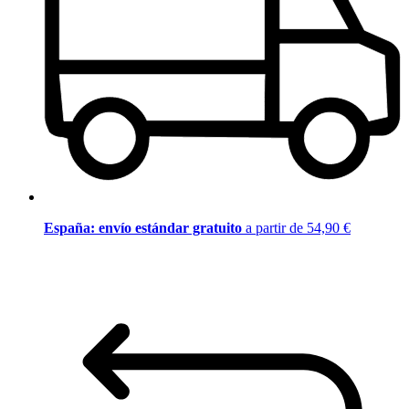
España: envío estándar gratuito
a partir de 54,90 €