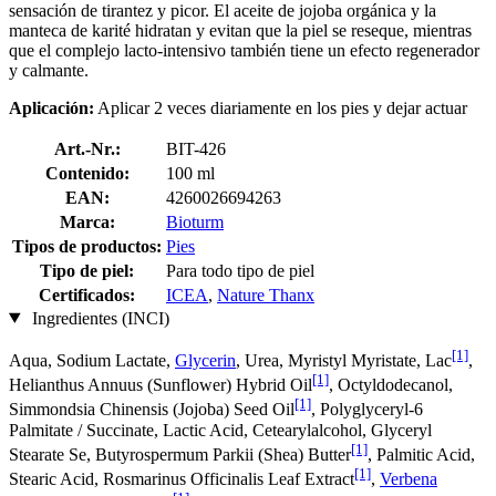
sensación de tirantez y picor. El aceite de jojoba orgánica y la
manteca de karité hidratan y evitan que la piel se reseque, mientras
que el complejo lacto-intensivo también tiene un efecto regenerador
y calmante.
Aplicación:
Aplicar 2 veces diariamente en los pies y dejar actuar
Art.-Nr.:
BIT-426
Contenido:
100 ml
EAN:
4260026694263
Marca:
Bioturm
Tipos de productos:
Pies
Tipo de piel:
Para todo tipo de piel
Certificados:
ICEA
,
Nature Thanx
Ingredientes (INCI)
[1]
Aqua, Sodium Lactate,
Glycerin
, Urea, Myristyl Myristate, Lac
,
[1]
Helianthus Annuus (Sunflower) Hybrid Oil
, Octyldodecanol,
[1]
Simmondsia Chinensis (Jojoba) Seed Oil
, Polyglyceryl-6
Palmitate / Succinate, Lactic Acid, Cetearylalcohol, Glyceryl
[1]
Stearate Se, Butyrospermum Parkii (Shea) Butter
, Palmitic Acid,
[1]
Stearic Acid, Rosmarinus Officinalis Leaf Extract
,
Verbena