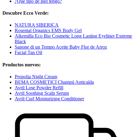
¿Qué tipo de piel tengo?
Descubre Ecco Verde:
NATURA SIBERICA
Rosental Organics EMS Body Gel
Alkemilla Eco Bio Cosmetic Long Lasting Eyeliner Extreme
Black
Sapone di un Tempo Aceite Baby Flor de Arroz
Facial Tan Oil
Productos nuevos:
Propolia Night Cream
BEMA COSMETICI Champú Anticaída
Avril Lose Powder Refill
Avril Soothing Scalp Serum
Avril Curl Moisturizing Conditioner