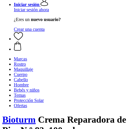
Iniciar sesión
Iniciar sesión ahora
¿Eres un
nuevo usuario?
Crear una cuenta
Marcas
Rostro
Maquillaje
Cuerpo
Cabello
Hombre
Bebés y niños
Temas
Protección Solar
Ofertas
Bioturm
Crema Reparadora de