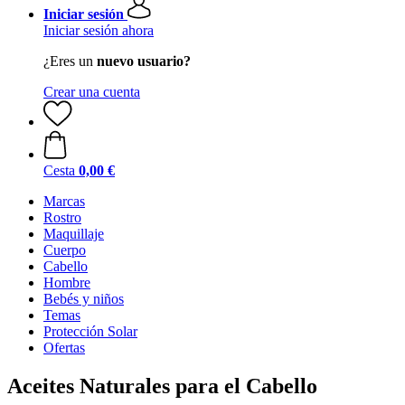
Iniciar sesión
Iniciar sesión ahora
¿Eres un
nuevo usuario?
Crear una cuenta
Cesta
0,00 €
Marcas
Rostro
Maquillaje
Cuerpo
Cabello
Hombre
Bebés y niños
Temas
Protección Solar
Ofertas
Aceites Naturales para el Cabello