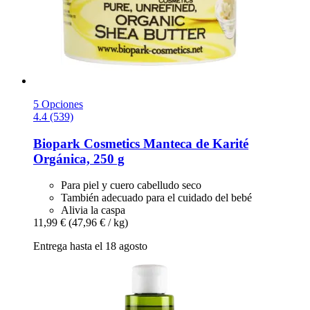
5 Opciones
4.4 (539)
Biopark Cosmetics
Manteca de Karité
Orgánica, 250 g
Para piel y cuero cabelludo seco
También adecuado para el cuidado del bebé
Alivia la caspa
11,99 €
(47,96 € / kg)
Entrega hasta el 18 agosto