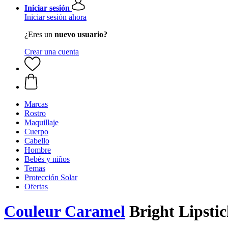
Iniciar sesión
Iniciar sesión ahora
¿Eres un
nuevo usuario?
Crear una cuenta
Marcas
Rostro
Maquillaje
Cuerpo
Cabello
Hombre
Bebés y niños
Temas
Protección Solar
Ofertas
Couleur Caramel
Bright Lipstic