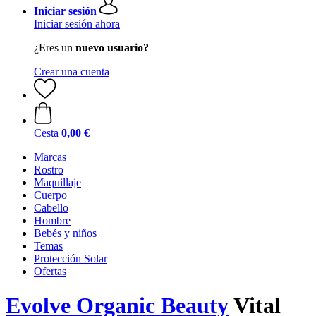
Iniciar sesión
Iniciar sesión ahora
¿Eres un
nuevo usuario?
Crear una cuenta
Cesta
0,00 €
Marcas
Rostro
Maquillaje
Cuerpo
Cabello
Hombre
Bebés y niños
Temas
Protección Solar
Ofertas
Evolve Organic Beauty
Vital