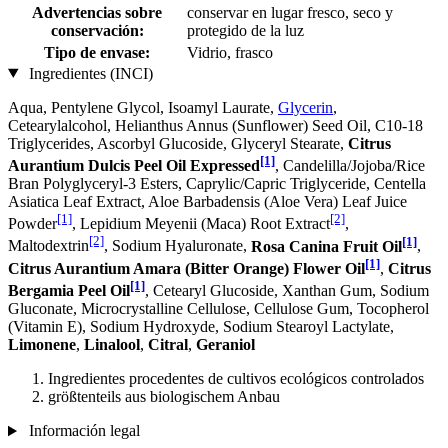
Advertencias sobre
conservar en lugar fresco, seco y
conservación:
protegido de la luz
Tipo de envase:
Vidrio, frasco
Ingredientes (INCI)
Aqua, Pentylene Glycol, Isoamyl Laurate,
Glycerin
,
Cetearylalcohol, Helianthus Annus (Sunflower) Seed Oil, C10-18
Triglycerides, Ascorbyl Glucoside, Glyceryl Stearate,
Citrus
[1]
Aurantium Dulcis Peel Oil Expressed
, Candelilla/Jojoba/Rice
Bran Polyglyceryl-3 Esters, Caprylic/Capric Triglyceride, Centella
Asiatica Leaf Extract, Aloe Barbadensis (Aloe Vera) Leaf Juice
[1]
[2]
Powder
, Lepidium Meyenii (Maca) Root Extract
,
[2]
[1]
Maltodextrin
, Sodium Hyaluronate,
Rosa Canina Fruit Oil
,
[1]
Citrus Aurantium Amara (Bitter Orange) Flower Oil
,
Citrus
[1]
Bergamia Peel Oil
, Cetearyl Glucoside, Xanthan Gum, Sodium
Gluconate, Microcrystalline Cellulose, Cellulose Gum, Tocopherol
(Vitamin E), Sodium Hydroxyde, Sodium Stearoyl Lactylate,
Limonene
,
Linalool
,
Citral
,
Geraniol
Ingredientes procedentes de cultivos ecológicos controlados
größtenteils aus biologischem Anbau
Información legal