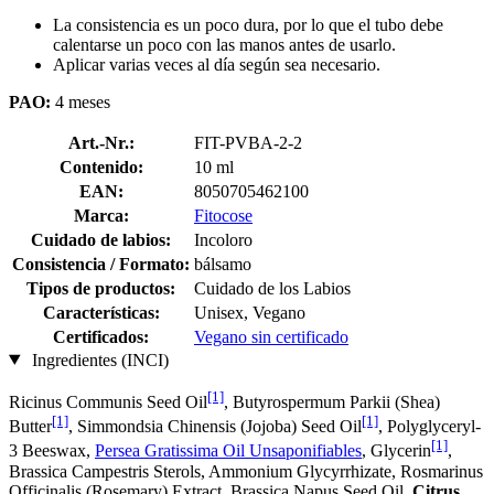
La consistencia es un poco dura, por lo que el tubo debe
calentarse un poco con las manos antes de usarlo.
Aplicar varias veces al día según sea necesario.
PAO:
4 meses
Art.-Nr.:
FIT-PVBA-2-2
Contenido:
10 ml
EAN:
8050705462100
Marca:
Fitocose
Cuidado de labios:
Incoloro
Consistencia / Formato:
bálsamo
Tipos de productos:
Cuidado de los Labios
Características:
Unisex, Vegano
Certificados:
Vegano sin certificado
Ingredientes (INCI)
[1]
Ricinus Communis Seed Oil
, Butyrospermum Parkii (Shea)
[1]
[1]
Butter
, Simmondsia Chinensis (Jojoba) Seed Oil
, Polyglyceryl-
[1]
3 Beeswax,
Persea Gratissima Oil Unsaponifiables
, Glycerin
,
Brassica Campestris Sterols, Ammonium Glycyrrhizate, Rosmarinus
Officinalis (Rosemary) Extract, Brassica Napus Seed Oil,
Citrus