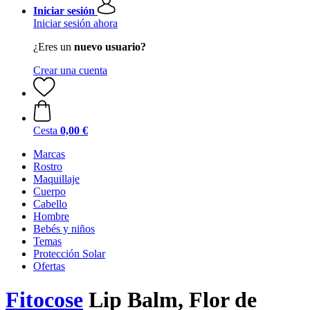
Iniciar sesión
Iniciar sesión ahora
¿Eres un
nuevo usuario?
Crear una cuenta
Cesta
0,00 €
Marcas
Rostro
Maquillaje
Cuerpo
Cabello
Hombre
Bebés y niños
Temas
Protección Solar
Ofertas
Fitocose
Lip Balm, Flor de