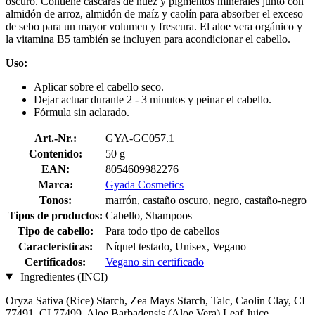
oscuro. Contiene cáscaras de nuez y pigmentos minerales junto con
almidón de arroz, almidón de maíz y caolín para absorber el exceso
de sebo para un mayor volumen y frescura. El aloe vera orgánico y
la vitamina B5 también se incluyen para acondicionar el cabello.
Uso:
Aplicar sobre el cabello seco.
Dejar actuar durante 2 - 3 minutos y peinar el cabello.
Fórmula sin aclarado.
Art.-Nr.:
GYA-GC057.1
Contenido:
50 g
EAN:
8054609982276
Marca:
Gyada Cosmetics
Tonos:
marrón, castaño oscuro, negro, castaño-negro
Tipos de productos:
Cabello, Shampoos
Tipo de cabello:
Para todo tipo de cabellos
Características:
Níquel testado, Unisex, Vegano
Certificados:
Vegano sin certificado
Ingredientes (INCI)
Oryza Sativa (Rice) Starch, Zea Mays Starch, Talc, Caolin Clay, CI
77491, CI 77499, Aloe Barbadensis (Aloe Vera) Leaf Juice