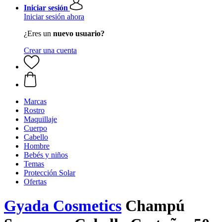
Iniciar sesión
Iniciar sesión ahora
¿Eres un
nuevo usuario?
Crear una cuenta
Marcas
Rostro
Maquillaje
Cuerpo
Cabello
Hombre
Bebés y niños
Temas
Protección Solar
Ofertas
Gyada Cosmetics
Champú