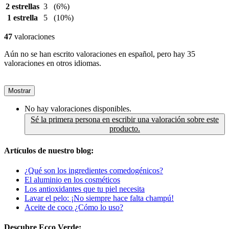
2 estrellas
3
(6%)
1 estrella
5
(10%)
47
valoraciones
Aún no se han escrito valoraciones en español, pero hay 35
valoraciones en otros idiomas.
Mostrar
No hay valoraciones disponibles.
Sé la primera persona en escribir una valoración sobre este
producto.
Artículos de nuestro blog:
¿Qué son los ingredientes comedogénicos?
El aluminio en los cosméticos
Los antioxidantes que tu piel necesita
Lavar el pelo: ¡No siempre hace falta champú!
Aceite de coco ¿Cómo lo uso?
Descubre Ecco Verde: