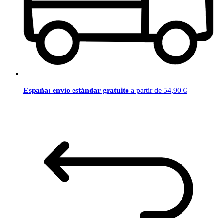
España: envío estándar gratuito
a partir de 54,90 €