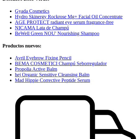
Gyada Cosmetics
Hydro Skinergy Rockrose Mg+ Facial Oil Concentrate
AGE PROTECT radiant eye serum fragrance-free
NICAMA Lata de Champú
BeWell Green NOU' Nourishing Shampoo
Productos nuevos:
Avril Eyebrow Fixing Pencil
BEMA COSMETICI Champú Seborregulador
Propolia Active Balm
hej Organic Sensitive Cleansing Balm
Mad Hippie Corrective Peptide Serum