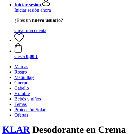
Iniciar sesión
Iniciar sesión ahora
¿Eres un
nuevo usuario?
Crear una cuenta
Cesta
0,00 €
Marcas
Rostro
Maquillaje
Cuerpo
Cabello
Hombre
Bebés y niños
Temas
Protección Solar
Ofertas
KLAR
Desodorante en Crema