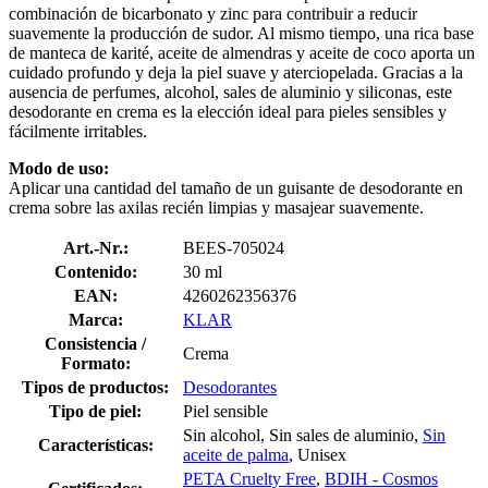
combinación de bicarbonato y zinc para contribuir a reducir
suavemente la producción de sudor. Al mismo tiempo, una rica base
de manteca de karité, aceite de almendras y aceite de coco aporta un
cuidado profundo y deja la piel suave y aterciopelada. Gracias a la
ausencia de perfumes, alcohol, sales de aluminio y siliconas, este
desodorante en crema es la elección ideal para pieles sensibles y
fácilmente irritables.
Modo de uso:
Aplicar una cantidad del tamaño de un guisante de desodorante en
crema sobre las axilas recién limpias y masajear suavemente.
Art.-Nr.:
BEES-705024
Contenido:
30 ml
EAN:
4260262356376
Marca:
KLAR
Consistencia /
Crema
Formato:
Tipos de productos:
Desodorantes
Tipo de piel:
Piel sensible
Sin alcohol, Sin sales de aluminio,
Sin
Características:
aceite de palma
, Unisex
PETA Cruelty Free
,
BDIH - Cosmos