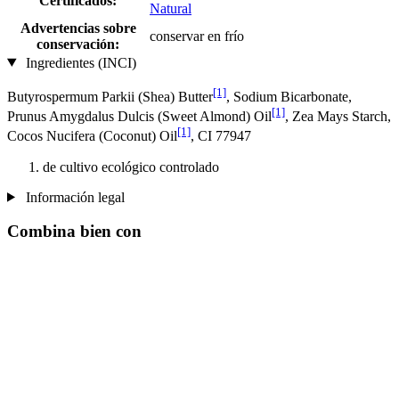
Certificados:
Natural
Advertencias sobre
conservar en frío
conservación:
Ingredientes (INCI)
[1]
Butyrospermum Parkii (Shea) Butter
, Sodium Bicarbonate,
[1]
Prunus Amygdalus Dulcis (Sweet Almond) Oil
, Zea Mays Starch,
[1]
Cocos Nucifera (Coconut) Oil
, CI 77947
de cultivo ecológico controlado
Información legal
Combina bien con