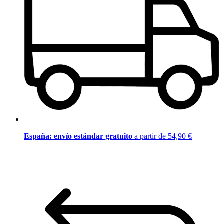
España: envío estándar gratuito
a partir de 54,90 €