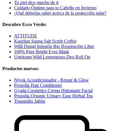
Tu piel dice mucho de ti
Cuidado Óptimo para tu Cabello en Invierno
¿Qué deberías saber acerca de la protección solar?
Descubre Ecco Verde:
ATTITUDE
Kaurilan Sauna Salt Scrub Coffee
Willi Dungl Infusión Bio Respiración Libre
100% Pure Bright Eyes Mask
Urtekram Wild Lemongrass Deo Roll On
Productos nuevos:
Niyok Acondicionador - Repair & Glow
Propolia Hair Conditioner
Gyada Cosmetics Crema Hidratante Facial
Propolia Organic Urinary Ease Herbal Tea
Tranquillo Jabón