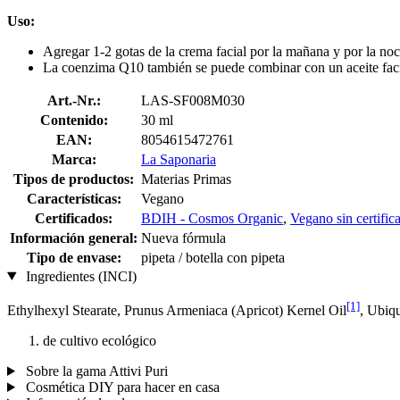
Uso:
Agregar 1-2 gotas de la crema facial por la mañana y por la no
La coenzima Q10 también se puede combinar con un aceite facial
Art.-Nr.:
LAS-SF008M030
Contenido:
30 ml
EAN:
8054615472761
Marca:
La Saponaria
Tipos de productos:
Materias Primas
Características:
Vegano
Certificados:
BDIH - Cosmos Organic
,
Vegano sin certific
Información general:
Nueva fórmula
Tipo de envase:
pipeta / botella con pipeta
Ingredientes (INCI)
[1]
Ethylhexyl Stearate, Prunus Armeniaca (Apricot) Kernel Oil
, Ubiq
de cultivo ecológico
Sobre la gama Attivi Puri
Cosmética DIY para hacer en casa