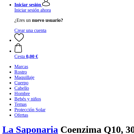
Iniciar sesión
Iniciar sesión ahora
¿Eres un
nuevo usuario?
Crear una cuenta
Cesta
0,00 €
Marcas
Rostro
Maquillaje
Cuerpo
Cabello
Hombre
Bebés y niños
Temas
Protección Solar
Ofertas
La Saponaria
Coenzima Q10, 3