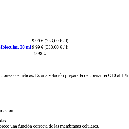
9,99 €
(333,00 € / l)
Molecular, 30 ml
9,99 €
(333,00 € / l)
19,98 €
ciones cosméticas. Es una solución preparada de coenzima Q10 al 1% en e
idación.
adas
avorece una función correcta de las membranas celulares.