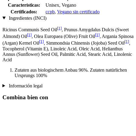
Características:
Unisex, Vegano
Certificados:
ccpb
,
Vegano sin certificado
Ingredientes (INCI)
[1]
Ricinus Communis Seed Oil
, Prunus Amygdalus Dulcis (Sweet
[1]
[1]
Almond) Oil
, Olea Europaea (Olive) Fruit Oil
, Argania Spinosa
[1]
[1]
(Argan) Kernel Oil
, Simmondsia Chinensis (Jojoba) Seed Oil
,
Tocopherol (Vitamin E), Linoleic Acid, Oleic Acid, Helianthus
Annus (Sunflower) Seed Oil, Palmitic Acid, Stearic Acid, Linolenic
Acid
Zutaten aus biologischem Anbau 96%. Zutaten natürlichen
Ursprungs 100%
Información legal
Combina bien con