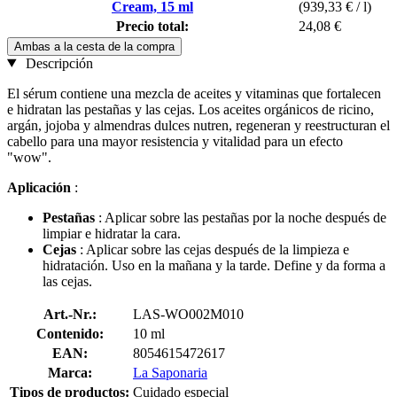
Cream, 15 ml
(939,33 € / l)
Precio total:
24,08 €
Ambas a la cesta de la compra
Descripción
El sérum contiene una mezcla de aceites y vitaminas que fortalecen
e hidratan las pestañas y las cejas. Los aceites orgánicos de ricino,
argán, jojoba y almendras dulces nutren, regeneran y reestructuran el
cabello para una mayor resistencia y vitalidad para un efecto
"wow".
Aplicación
:
Pestañas
: Aplicar sobre las pestañas por la noche después de
limpiar e hidratar la cara.
Cejas
: Aplicar sobre las cejas después de la limpieza e
hidratación. Uso en la mañana y la tarde. Define y da forma a
las cejas.
Art.-Nr.:
LAS-WO002M010
Contenido:
10 ml
EAN:
8054615472617
Marca:
La Saponaria
Tipos de productos:
Cuidado especial