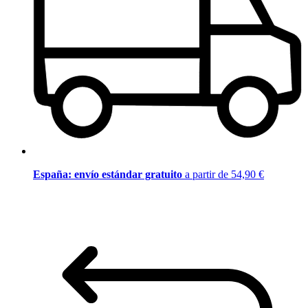
España: envío estándar gratuito
a partir de 54,90 €