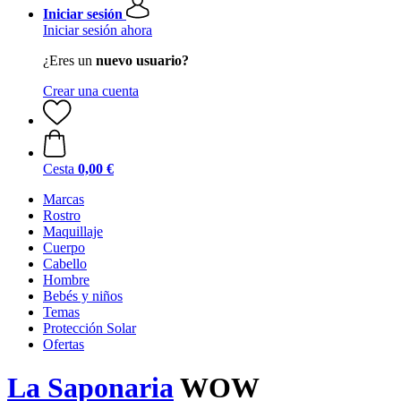
Iniciar sesión
Iniciar sesión ahora
¿Eres un
nuevo usuario?
Crear una cuenta
Cesta
0,00 €
Marcas
Rostro
Maquillaje
Cuerpo
Cabello
Hombre
Bebés y niños
Temas
Protección Solar
Ofertas
La Saponaria
WOW