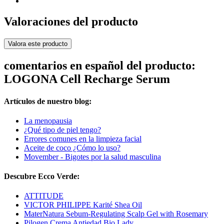
Valoraciones del producto
Valora este producto
comentarios en español del producto:
LOGONA Cell Recharge Serum
Artículos de nuestro blog:
La menopausia
¿Qué tipo de piel tengo?
Errores comunes en la limpieza facial
Aceite de coco ¿Cómo lo uso?
Movember - Bigotes por la salud masculina
Descubre Ecco Verde:
ATTITUDE
VICTOR PHILIPPE Karité Shea Oil
MaterNatura Sebum-Regulating Scalp Gel with Rosemary
Pilogen Crema Antiedad Bio Lady