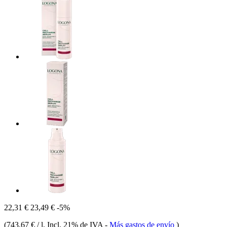
22,31 €
23,49 €
-5%
(
743,67 € / l
, Incl. 21% de IVA
-
Más gastos de envío
)