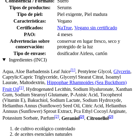
Consistencia / Formato:
Suero
Tipos de productos:
Serums
Tipo de piel:
Piel exigente, Piel madura
Características:
Vegano
Certificados:
NaTrue
,
Vegano sin certificado
PAO:
4 meses
Advertencias sobre
conservar en lugar fresco, seco y
conservación:
protegido de la luz
Tipo de envase:
dosificador Airless, cartón
Ingredientes (INCI)
[1]
Aqua, Aloe Barbadensis Leaf Juice
, Pentylene Glycol,
Glycerin
,
Caprylic/Capric Triglyceride, Glyceryl Stearat Citrat, Isoamyl
Laurate, Maltodextrin,
Hippophae Rhamnoides (Sea Buckthorn)
[1]
Fruit Oil
, Hydrogenated Lecithin, Sodium Hyaluronate, Xanthan
Gum, Sodium Stearoyl Glutamate, P-Anisic Acid, Tocopherol
(Vitamin E), Bakuchiol, Sodium Lactate, Sodium Hydroxyde,
Helianthus Annus (Sunflower) Seed Oil, Citric Acid, Helianthus
Annuus (Sunflower) Sprout Extract, Pca Ethyl Cocoyl Arginate,
[2]
[2]
[2]
Potassium Sorbate, Parfum
,
Geraniol
,
Citronellol
de cultivo ecológico controlado
de aceites esenciales naturales