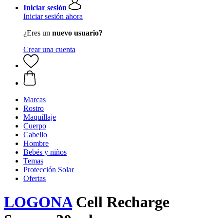
Iniciar sesión
Iniciar sesión ahora
¿Eres un
nuevo usuario?
Crear una cuenta
Marcas
Rostro
Maquillaje
Cuerpo
Cabello
Hombre
Bebés y niños
Temas
Protección Solar
Ofertas
LOGONA
Cell Recharge