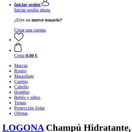
Iniciar sesión
Iniciar sesión ahora
¿Eres un
nuevo usuario?
Crear una cuenta
Cesta
0,00 €
Marcas
Rostro
Maquillaje
Cuerpo
Cabello
Hombre
Bebés y niños
Temas
Protección Solar
Ofertas
LOGONA
Champú Hidratante,