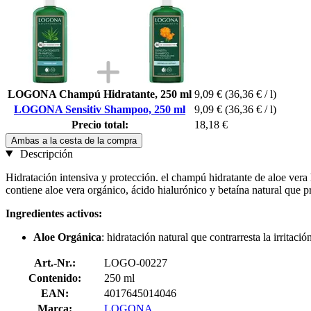
LOGONA Champú Hidratante, 250 ml
9,09 €
(36,36 € / l)
LOGONA Sensitiv Shampoo, 250 ml
9,09 €
(36,36 € / l)
Precio total:
18,18 €
Ambas a la cesta de la compra
Descripción
Hidratación intensiva y protección. el champú hidratante de aloe vera
contiene aloe vera orgánico, ácido hialurónico y betaína natural que pr
Ingredientes activos:
Aloe Orgánica
: hidratación natural que contrarresta la irritaci
Art.-Nr.:
LOGO-00227
Contenido:
250 ml
EAN:
4017645014046
Marca:
LOGONA