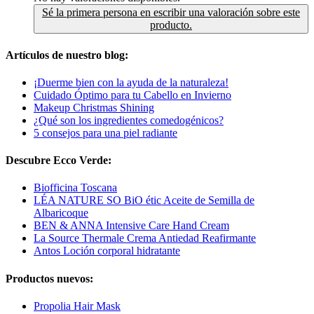
Sé la primera persona en escribir una valoración sobre este
producto.
Artículos de nuestro blog:
¡Duerme bien con la ayuda de la naturaleza!
Cuidado Óptimo para tu Cabello en Invierno
Makeup Christmas Shining
¿Qué son los ingredientes comedogénicos?
5 consejos para una piel radiante
Descubre Ecco Verde:
Biofficina Toscana
LÉA NATURE SO BiO étic Aceite de Semilla de
Albaricoque
BEN & ANNA Intensive Care Hand Cream
La Source Thermale Crema Antiedad Reafirmante
Antos Loción corporal hidratante
Productos nuevos:
Propolia Hair Mask