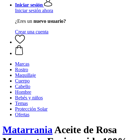
Iniciar sesión
Iniciar sesión ahora
¿Eres un
nuevo usuario?
Crear una cuenta
Marcas
Rostro
Maquillaje
Cuerpo
Cabello
Hombre
Bebés y niños
Temas
Protección Solar
Ofertas
Matarrania
Aceite de Rosa