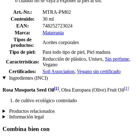
o cuando no se vaya a exponer la piel al sol.
Art.-Nr.:
MTRA-PM02
Contenido:
30 ml
EAN:
748252723024
Marca:
Matarrania
Tipos de
Aceites corporales
productos:
Tipo de piel:
Para todo tipo de piel, Piel madura
Reducción de plástico, Unisex,
Sin perfume
,
Características:
Vegano
Certificados:
Soil Association
,
Vegano sin certificado
Ingredientes (INCI)
[1]
[1]
Rosa Mosqueta Seed Oil
, Olea Europaea (Olive) Fruit Oil
de cultivo ecológico controlado
Productos relacionados
Información legal
Combina bien con