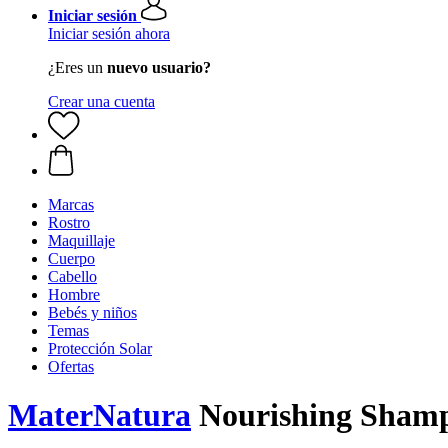
Iniciar sesión
Iniciar sesión ahora
¿Eres un
nuevo usuario?
Crear una cuenta
Marcas
Rostro
Maquillaje
Cuerpo
Cabello
Hombre
Bebés y niños
Temas
Protección Solar
Ofertas
MaterNatura
Nourishing Shamp