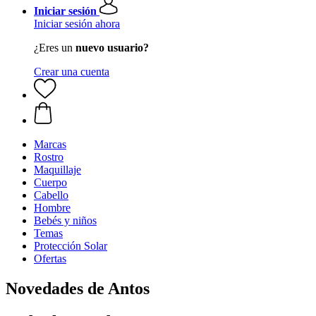
Iniciar sesión
Iniciar sesión ahora
¿Eres un
nuevo usuario?
Crear una cuenta
Marcas
Rostro
Maquillaje
Cuerpo
Cabello
Hombre
Bebés y niños
Temas
Protección Solar
Ofertas
Novedades de Antos