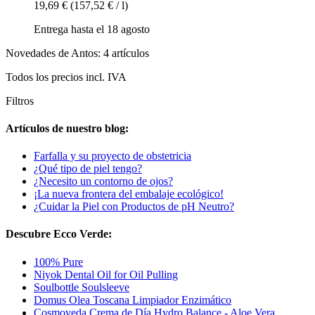
19,69 €
(157,52 € / l)
Entrega hasta el 18 agosto
Novedades de Antos: 4 artículos
Todos los precios incl. IVA
Filtros
Artículos de nuestro blog:
Farfalla y su proyecto de obstetricia
¿Qué tipo de piel tengo?
¿Necesito un contorno de ojos?
¡La nueva frontera del embalaje ecológico!
¿Cuidar la Piel con Productos de pH Neutro?
Descubre Ecco Verde:
100% Pure
Niyok Dental Oil for Oil Pulling
Soulbottle Soulsleeve
Domus Olea Toscana Limpiador Enzimático
Cosmoveda Crema de Día Hydro Balance - Aloe Vera