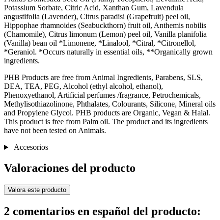
Potassium Sorbate, Citric Acid, Xanthan Gum, Lavendula
angustifolia (Lavender), Citrus paradisi (Grapefruit) peel oil,
Hippophae rhamnoides (Seabuckthorn) fruit oil, Anthemis nobilis
(Chamomile), Citrus limonum (Lemon) peel oil, Vanilla planifolia
(Vanilla) bean oil *Limonene, *Linalool, *Citral, *Citronellol,
*Geraniol. *Occurs naturally in essential oils, **Organically grown
ingredients.
PHB Products are free from Animal Ingredients, Parabens, SLS,
DEA, TEA, PEG, Alcohol (ethyl alcohol, ethanol),
Phenoxyethanol, Artificial perfumes /fragrance, Petrochemicals,
Methylisothiazolinone, Phthalates, Colourants, Silicone, Mineral oils
and Propylene Glycol. PHB products are Organic, Vegan & Halal.
This product is free from Palm oil. The product and its ingredients
have not been tested on Animals.
Accesorios
Valoraciones del producto
Valora este producto
2 comentarios en español del producto: