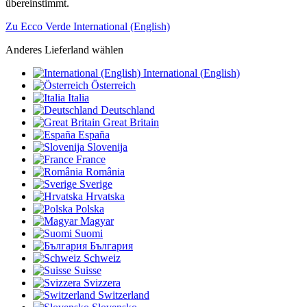
übereinstimmt.
Zu Ecco Verde International (English)
Anderes Lieferland wählen
International (English)
Österreich
Italia
Deutschland
Great Britain
España
Slovenija
France
România
Sverige
Hrvatska
Polska
Magyar
Suomi
България
Schweiz
Suisse
Svizzera
Switzerland