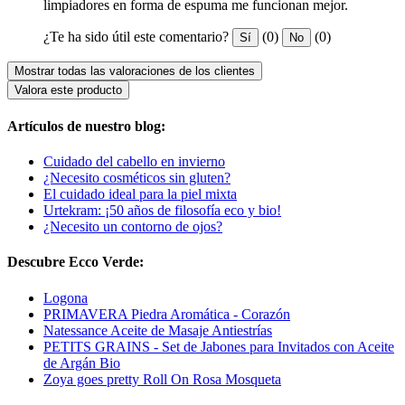
limpiadores en forma de espuma me funcionan mejor.
¿Te ha sido útil este comentario?
(0)
(0)
Sí
No
Mostrar todas las valoraciones de los clientes
Valora este producto
Artículos de nuestro blog:
Cuidado del cabello en invierno
¿Necesito cosméticos sin gluten?
El cuidado ideal para la piel mixta
Urtekram: ¡50 años de filosofía eco y bio!
¿Necesito un contorno de ojos?
Descubre Ecco Verde:
Logona
PRIMAVERA Piedra Aromática - Corazón
Natessance Aceite de Masaje Antiestrías
PETITS GRAINS - Set de Jabones para Invitados con Aceite
de Argán Bio
Zoya goes pretty Roll On Rosa Mosqueta