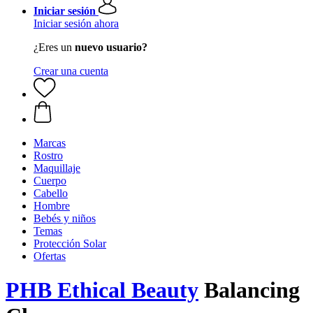
Iniciar sesión
Iniciar sesión ahora
¿Eres un
nuevo usuario?
Crear una cuenta
Marcas
Rostro
Maquillaje
Cuerpo
Cabello
Hombre
Bebés y niños
Temas
Protección Solar
Ofertas
PHB Ethical Beauty
Balancing