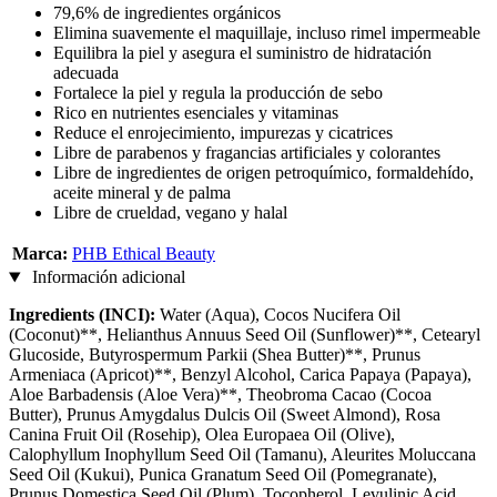
79,6% de ingredientes orgánicos
Elimina suavemente el maquillaje, incluso rimel impermeable
Equilibra la piel y asegura el suministro de hidratación
adecuada
Fortalece la piel y regula la producción de sebo
Rico en nutrientes esenciales y vitaminas
Reduce el enrojecimiento, impurezas y cicatrices
Libre de parabenos y fragancias artificiales y colorantes
Libre de ingredientes de origen petroquímico, formaldehído,
aceite mineral y de palma
Libre de crueldad, vegano y halal
Marca:
PHB Ethical Beauty
Información adicional
Ingredients (INCI):
Water (Aqua), Cocos Nucifera Oil
(Coconut)**, Helianthus Annuus Seed Oil (Sunflower)**, Cetearyl
Glucoside, Butyrospermum Parkii (Shea Butter)**, Prunus
Armeniaca (Apricot)**, Benzyl Alcohol, Carica Papaya (Papaya),
Aloe Barbadensis (Aloe Vera)**, Theobroma Cacao (Cocoa
Butter), Prunus Amygdalus Dulcis Oil (Sweet Almond), Rosa
Canina Fruit Oil (Rosehip), Olea Europaea Oil (Olive),
Calophyllum Inophyllum Seed Oil (Tamanu), Aleurites Moluccana
Seed Oil (Kukui), Punica Granatum Seed Oil (Pomegranate),
Prunus Domestica Seed Oil (Plum), Tocopherol, Levulinic Acid,