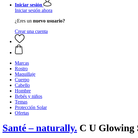
Iniciar sesión
Iniciar sesión ahora
¿Eres un
nuevo usuario?
Crear una cuenta
Marcas
Rostro
Maquillaje
Cuerpo
Cabello
Hombre
Bebés y niños
Temas
Protección Solar
Ofertas
Santé – naturally.
C U Glowing 